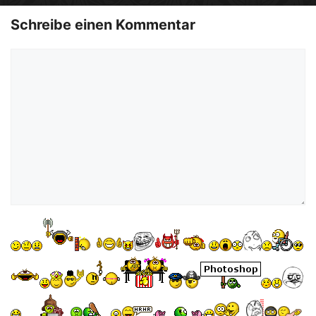
o
Schreibe einen Kommentar
Kommentar