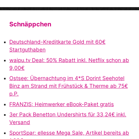
A
l
t
Schnäppchen
e
r
Deutschland-Kreditkarte Gold mit 60€
n
Startguthaben
a
waipu.tv Deal: 50% Rabatt inkl. Netflix schon ab
t
9,00€
i
v
Ostsee: Übernachtung im 4*S Dorint Seehotel
e
Binz am Strand mit Frühstück & Therme ab 75€
:
p.P.
FRANZIS: Heimwerker eBook-Paket gratis
3er Pack Benetton Undershirts für 33,24€ inkl.
Versand
SportSpar: ellesse Mega Sale, Artikel bereits ab