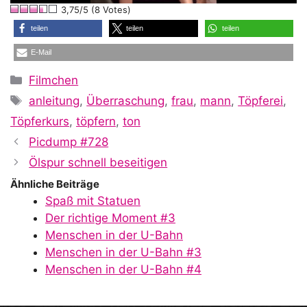
3,75/5 (8 Votes)
a
teilen
teilen
teilen
E-Mail
y
Kategorien
Filmchen
Schlagwörter
anleitung
,
Überraschung
,
frau
,
mann
,
Töpferei
,
V
Töpferkurs
,
töpfern
,
ton
Picdump #728
i
Ölspur schnell beseitigen
Ähnliche Beiträge
Spaß mit Statuen
d
Der richtige Moment #3
Menschen in der U-Bahn
Menschen in der U-Bahn #3
e
Menschen in der U-Bahn #4