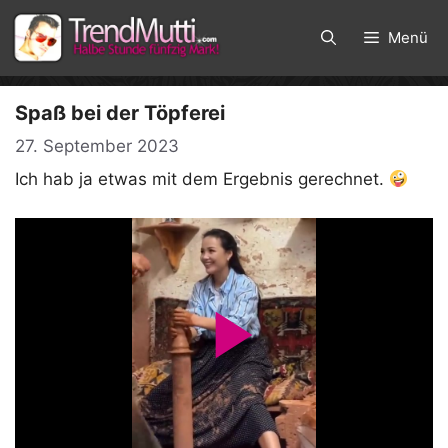
Zum
Inhalt
Menü
springen
Spaß bei der Töpferei
27. September 2023
Ich hab ja etwas mit dem Ergebnis gerechnet.
P
l