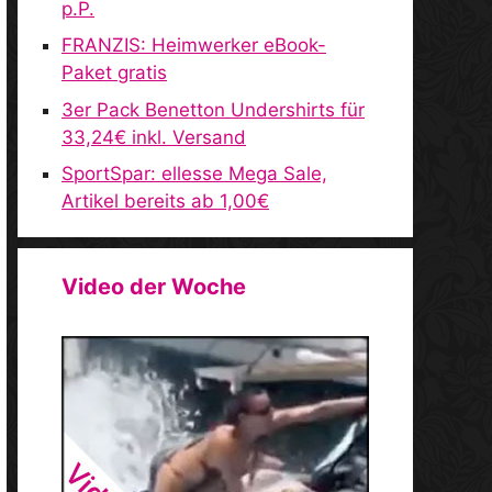
p.P.
FRANZIS: Heimwerker eBook-
Paket gratis
3er Pack Benetton Undershirts für
33,24€ inkl. Versand
SportSpar: ellesse Mega Sale,
Artikel bereits ab 1,00€
Video der Woche