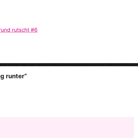
i
d
rund rutscht #6
e
o
g runter“