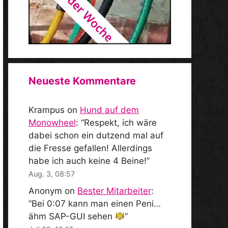
Neueste Kommentare
Krampus
on
Hund auf dem
Monowheel
: “
Respekt, ich wäre
dabei schon ein dutzend mal auf
die Fresse gefallen! Allerdings
habe ich auch keine 4 Beine!
”
Aug. 3, 08:57
Anonym
on
Bester Mitarbeiter
:
“
Bei 0:07 kann man einen Peni…
ähm SAP-GUI sehen
”