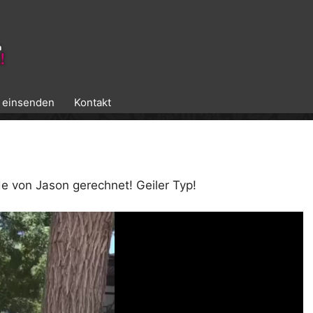
k einsenden
Kontakt
e von Jason gerechnet! Geiler Typ!