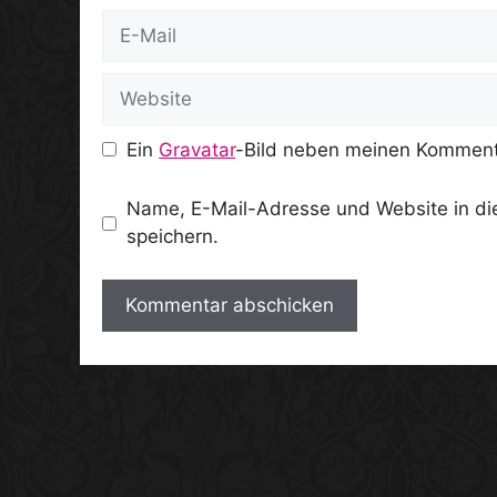
E-
Mail
Website
Ein
Gravatar
-Bild neben meinen Komment
Name, E-Mail-Adresse und Website in d
speichern.
A
l
t
e
r
n