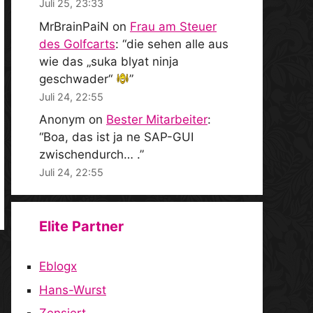
Juli 25, 23:33
MrBrainPaiN
on
Frau am Steuer
des Golfcarts
: “
die sehen alle aus
wie das „suka blyat ninja
geschwader“
”
Juli 24, 22:55
Anonym
on
Bester Mitarbeiter
:
“
Boa, das ist ja ne SAP-GUI
zwischendurch… .
”
Juli 24, 22:55
Elite Partner
Eblogx
Hans-Wurst