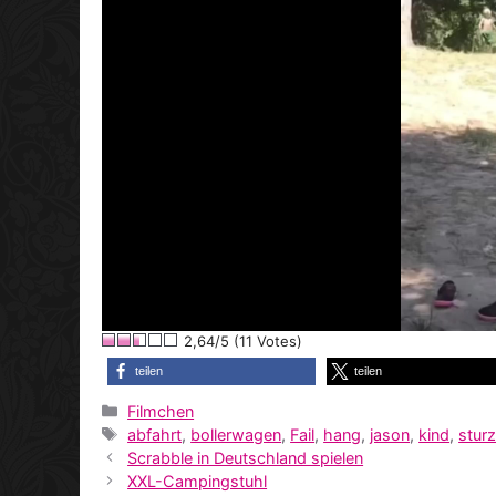
2,64/5 (11 Votes)
teilen
teilen
Kategorien
Filmchen
Schlagwörter
abfahrt
,
bollerwagen
,
Fail
,
hang
,
jason
,
kind
,
stur
Scrabble in Deutschland spielen
XXL-Campingstuhl