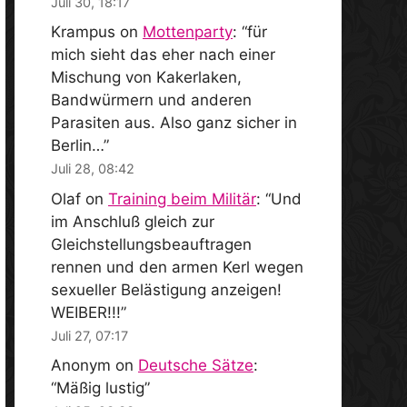
Juli 30, 18:17
Krampus
on
Mottenparty
: “
für
mich sieht das eher nach einer
Mischung von Kakerlaken,
Bandwürmern und anderen
Parasiten aus. Also ganz sicher in
Berlin…
”
Juli 28, 08:42
Olaf
on
Training beim Militär
: “
Und
im Anschluß gleich zur
Gleichstellungsbeauftragen
rennen und den armen Kerl wegen
sexueller Belästigung anzeigen!
WEIBER!!!
”
Juli 27, 07:17
Anonym
on
Deutsche Sätze
:
“
Mäßig lustig
”