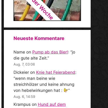
Neueste Kommentare
Name
on
Pump ab das Bier!
: “
jo
die gute alte Zeit.
”
Aug. 7, 03:06
Dickeier
on
Knie hat Feierabend
:
“
wenn man beine wie
streichhölzer und keine ahnung
von hebelwirkungen hat :
”
Aug. 6, 14:59
Krampus
on
Hund auf dem