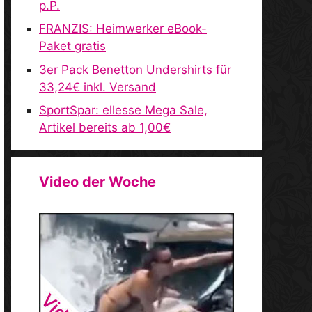
p.P.
FRANZIS: Heimwerker eBook-
Paket gratis
3er Pack Benetton Undershirts für
33,24€ inkl. Versand
SportSpar: ellesse Mega Sale,
Artikel bereits ab 1,00€
Video der Woche