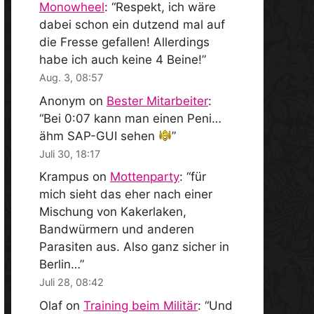
Monowheel
: “
Respekt, ich wäre
dabei schon ein dutzend mal auf
die Fresse gefallen! Allerdings
habe ich auch keine 4 Beine!
”
Aug. 3, 08:57
Anonym
on
Bester Mitarbeiter
:
“
Bei 0:07 kann man einen Peni…
ähm SAP-GUI sehen
”
Juli 30, 18:17
Krampus
on
Mottenparty
: “
für
mich sieht das eher nach einer
Mischung von Kakerlaken,
Bandwürmern und anderen
Parasiten aus. Also ganz sicher in
Berlin…
”
Juli 28, 08:42
Olaf
on
Training beim Militär
: “
Und