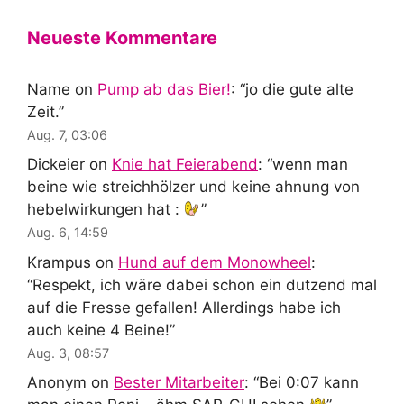
Neueste Kommentare
Name
on
Pump ab das Bier!
: “
jo die gute alte
Zeit.
”
Aug. 7, 03:06
Dickeier
on
Knie hat Feierabend
: “
wenn man
beine wie streichhölzer und keine ahnung von
hebelwirkungen hat :
”
Aug. 6, 14:59
Krampus
on
Hund auf dem Monowheel
:
“
Respekt, ich wäre dabei schon ein dutzend mal
auf die Fresse gefallen! Allerdings habe ich
auch keine 4 Beine!
”
Aug. 3, 08:57
Anonym
on
Bester Mitarbeiter
: “
Bei 0:07 kann