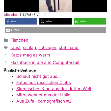
l
4,17/5 (6 Votes)
a
teilen
teilen
teilen
E-Mail
y
Kategorien
Filmchen
Schlagwörter
faust
,
schlag
,
schlagen
,
stahlhand
V
Katze mag es warm
Flashback in die alte Computerzeit
i
Ähnliche Beiträge
Schaut nicht gut aus…
Fotos aus russischen Clubs
d
Skeptisches Kind aus der dritten Welt
Mitbewohner aus der Hölle
Aus Zufall pornografisch #2