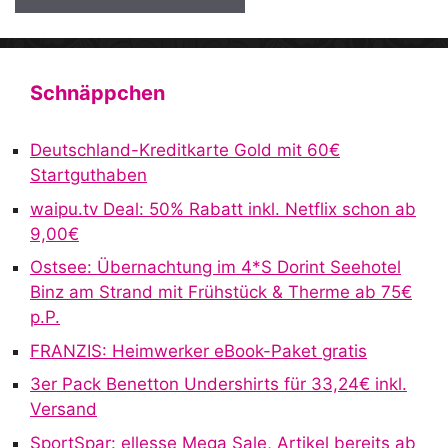
A
l
t
Schnäppchen
e
r
Deutschland-Kreditkarte Gold mit 60€
n
Startguthaben
a
waipu.tv Deal: 50% Rabatt inkl. Netflix schon ab
t
9,00€
i
v
Ostsee: Übernachtung im 4*S Dorint Seehotel
e
Binz am Strand mit Frühstück & Therme ab 75€
:
p.P.
FRANZIS: Heimwerker eBook-Paket gratis
3er Pack Benetton Undershirts für 33,24€ inkl.
Versand
SportSpar: ellesse Mega Sale, Artikel bereits ab