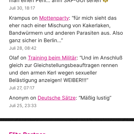
man einen Peni… ähm SAP-GUI sehen
”
Juli 30, 18:17
Krampus
on
Mottenparty
: “
für mich sieht das
eher nach einer Mischung von Kakerlaken,
Bandwürmern und anderen Parasiten aus. Also
ganz sicher in Berlin…
”
Juli 28, 08:42
Olaf
on
Training beim Militär
: “
Und im Anschluß
gleich zur Gleichstellungsbeauftragen rennen
und den armen Kerl wegen sexueller
Belästigung anzeigen! WEIBER!!!
”
Juli 27, 07:17
Anonym
on
Deutsche Sätze
: “
Mäßig lustig
”
Juli 25, 23:33