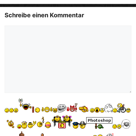
e
o
Schreibe einen Kommentar
Kommentar