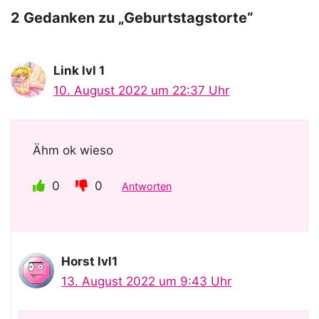
o
2 Gedanken zu „Geburtstagstorte“
Link lvl 1
10. August 2022 um 22:37 Uhr
Ähm ok wieso
0
0
Antworten
Horst lvl1
13. August 2022 um 9:43 Uhr