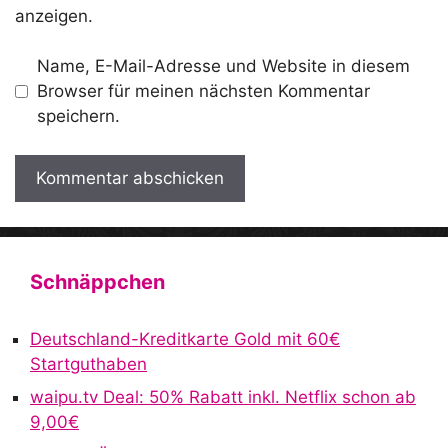
anzeigen.
Name, E-Mail-Adresse und Website in diesem
Browser für meinen nächsten Kommentar
speichern.
A
l
t
Schnäppchen
e
r
Deutschland-Kreditkarte Gold mit 60€
n
Startguthaben
a
waipu.tv Deal: 50% Rabatt inkl. Netflix schon ab
t
9,00€
i