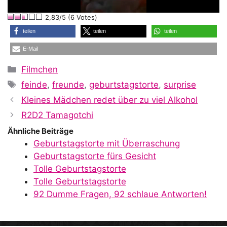
l
2,83/5 (6 Votes)
a
teilen
teilen
teilen
E-Mail
y
Kategorien
Filmchen
Schlagwörter
feinde
,
freunde
,
geburtstagstorte
,
surprise
V
Kleines Mädchen redet über zu viel Alkohol
R2D2 Tamagotchi
i
Ähnliche Beiträge
Geburtstagstorte mit Überraschung
Geburtstagstorte fürs Gesicht
d
Tolle Geburtstagstorte
Tolle Geburtstagstorte
92 Dumme Fragen, 92 schlaue Antworten!
e