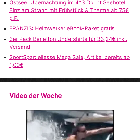
v
Ostsee: Übernachtung im 4*S Dorint Seehotel
e
Binz am Strand mit Frühstück & Therme ab 75€
:
p.P.
FRANZIS: Heimwerker eBook-Paket gratis
3er Pack Benetton Undershirts für 33,24€ inkl.
Versand
SportSpar: ellesse Mega Sale, Artikel bereits ab
1,00€
Video der Woche