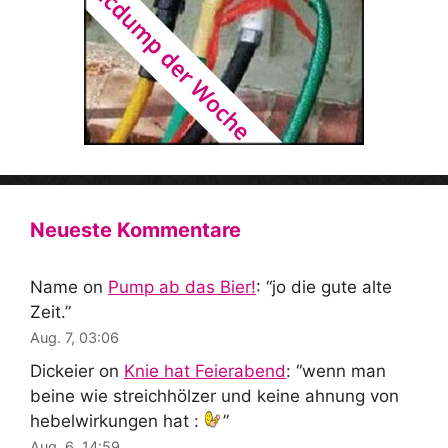
Neueste Kommentare
Name
on
Pump ab das Bier!
: “
jo die gute alte
Zeit.
”
Aug. 7, 03:06
Dickeier
on
Knie hat Feierabend
: “
wenn man
beine wie streichhölzer und keine ahnung von
hebelwirkungen hat :
”
Aug. 6, 14:59