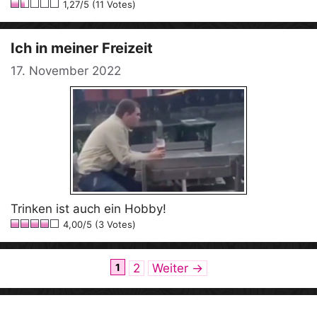
1,27/5 (11 Votes)
Ich in meiner Freizeit
17. November 2022
Trinken ist auch ein Hobby!
4,00/5 (3 Votes)
Seite
Seite
1
2
Weiter
→