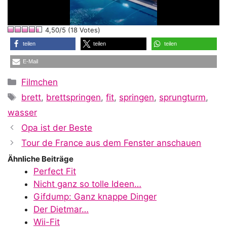
l
4,50/5 (18 Votes)
a
teilen
teilen
teilen
E-Mail
y
Kategorien
Filmchen
Schlagwörter
brett
,
brettspringen
,
fit
,
springen
,
sprungturm
,
V
wasser
Opa ist der Beste
i
Tour de France aus dem Fenster anschauen
Ähnliche Beiträge
Perfect Fit
d
Nicht ganz so tolle Ideen…
Gifdump: Ganz knappe Dinger
Der Dietmar…
Wii-Fit