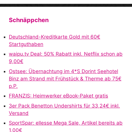
A
l
t
Schnäppchen
e
r
Deutschland-Kreditkarte Gold mit 60€
n
Startguthaben
a
waipu.tv Deal: 50% Rabatt inkl. Netflix schon ab
t
9,00€
i
v
Ostsee: Übernachtung im 4*S Dorint Seehotel
e
Binz am Strand mit Frühstück & Therme ab 75€
:
p.P.
FRANZIS: Heimwerker eBook-Paket gratis
3er Pack Benetton Undershirts für 33,24€ inkl.
Versand
SportSpar: ellesse Mega Sale, Artikel bereits ab
1,00€