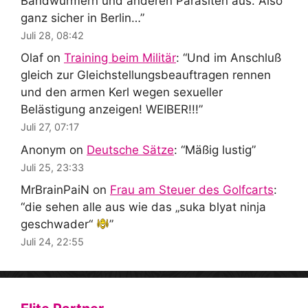
Bandwürmern und anderen Parasiten aus. Also
ganz sicher in Berlin…
”
Juli 28, 08:42
Olaf
on
Training beim Militär
: “
Und im Anschluß
gleich zur Gleichstellungsbeauftragen rennen
und den armen Kerl wegen sexueller
Belästigung anzeigen! WEIBER!!!
”
Juli 27, 07:17
Anonym
on
Deutsche Sätze
: “
Mäßig lustig
”
Juli 25, 23:33
MrBrainPaiN
on
Frau am Steuer des Golfcarts
:
“
die sehen alle aus wie das „suka blyat ninja
geschwader“
”
Juli 24, 22:55