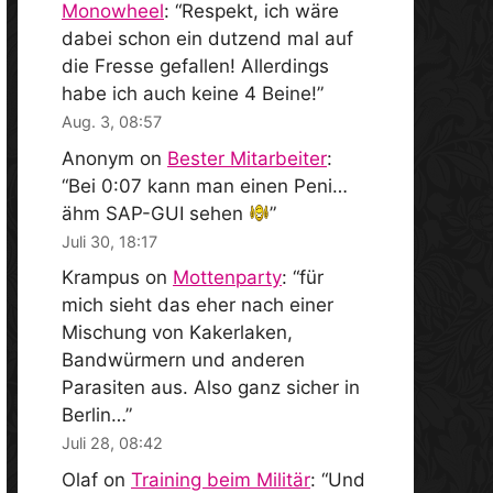
Monowheel
: “
Respekt, ich wäre
dabei schon ein dutzend mal auf
die Fresse gefallen! Allerdings
habe ich auch keine 4 Beine!
”
Aug. 3, 08:57
Anonym
on
Bester Mitarbeiter
:
“
Bei 0:07 kann man einen Peni…
ähm SAP-GUI sehen
”
Juli 30, 18:17
Krampus
on
Mottenparty
: “
für
mich sieht das eher nach einer
Mischung von Kakerlaken,
Bandwürmern und anderen
Parasiten aus. Also ganz sicher in
Berlin…
”
Juli 28, 08:42
Olaf
on
Training beim Militär
: “
Und