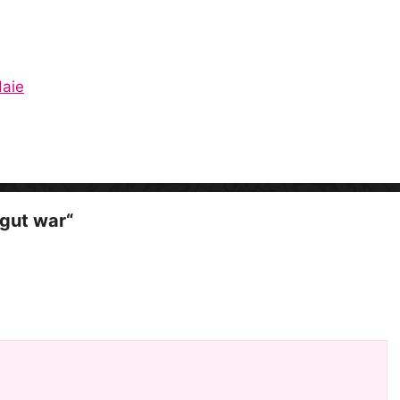
i
d
Haie
e
o
gut war“