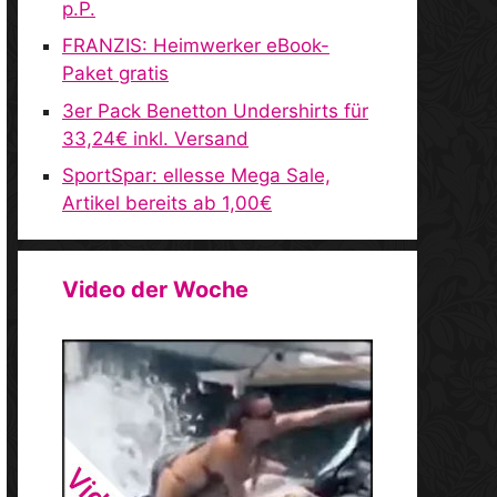
p.P.
FRANZIS: Heimwerker eBook-
Paket gratis
3er Pack Benetton Undershirts für
33,24€ inkl. Versand
SportSpar: ellesse Mega Sale,
Artikel bereits ab 1,00€
Video der Woche