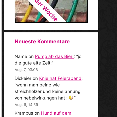
Neueste Kommentare
Name
on
Pump ab das Bier!
: “
jo
die gute alte Zeit.
”
Aug. 7, 03:06
Dickeier
on
Knie hat Feierabend
:
“
wenn man beine wie
streichhölzer und keine ahnung
von hebelwirkungen hat :
”
Aug. 6, 14:59
Krampus
on
Hund auf dem