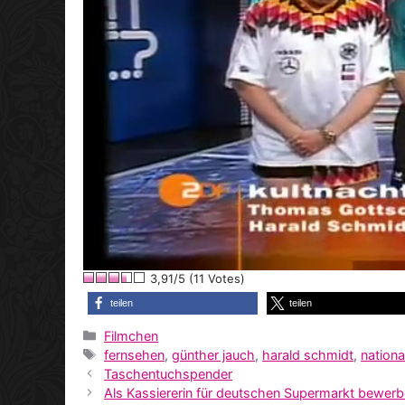
3,91/5 (11 Votes)
teilen
teilen
Kategorien
Filmchen
Schlagwörter
fernsehen
,
günther jauch
,
harald schmidt
,
nation
Taschentuchspender
Als Kassiererin für deutschen Supermarkt bewer