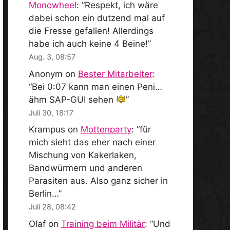
Monowheel
: “
Respekt, ich wäre
dabei schon ein dutzend mal auf
die Fresse gefallen! Allerdings
habe ich auch keine 4 Beine!
”
Aug. 3, 08:57
Anonym
on
Bester Mitarbeiter
:
“
Bei 0:07 kann man einen Peni…
ähm SAP-GUI sehen
”
Juli 30, 18:17
Krampus
on
Mottenparty
: “
für
mich sieht das eher nach einer
Mischung von Kakerlaken,
Bandwürmern und anderen
Parasiten aus. Also ganz sicher in
Berlin…
”
Juli 28, 08:42
Olaf
on
Training beim Militär
: “
Und