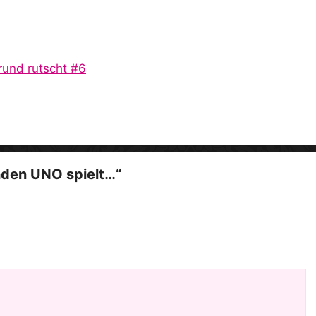
i
d
rund rutscht #6
e
o
den UNO spielt…“