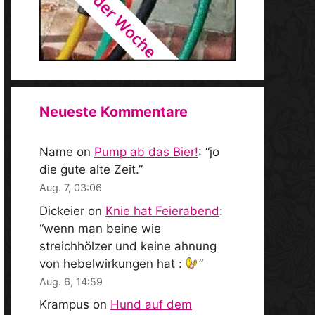
Neueste Kommentare
Name
on
Pump ab das Bier!
: “
jo
die gute alte Zeit.
”
Aug. 7, 03:06
Dickeier
on
Knie hat Feierabend
:
“
wenn man beine wie
streichhölzer und keine ahnung
von hebelwirkungen hat :
”
Aug. 6, 14:59
Krampus
on
Hund auf dem