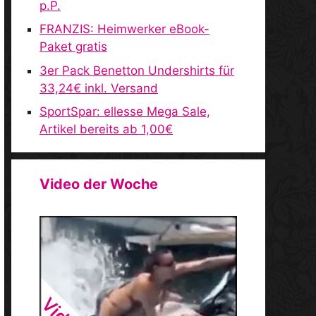
p.P.
FRANZIS: Heimwerker eBook-
Paket gratis
3er Pack Benetton Undershirts für
33,24€ inkl. Versand
SportSpar: ellesse Mega Sale,
Artikel bereits ab 1,00€
Video der Woche