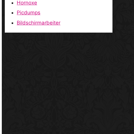
Hornoxe
Picdumps
Bildschirmarbeiter