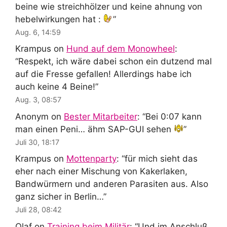
beine wie streichhölzer und keine ahnung von
hebelwirkungen hat :
”
Aug. 6, 14:59
Krampus
on
Hund auf dem Monowheel
:
“
Respekt, ich wäre dabei schon ein dutzend mal
auf die Fresse gefallen! Allerdings habe ich
auch keine 4 Beine!
”
Aug. 3, 08:57
Anonym
on
Bester Mitarbeiter
: “
Bei 0:07 kann
man einen Peni… ähm SAP-GUI sehen
”
Juli 30, 18:17
Krampus
on
Mottenparty
: “
für mich sieht das
eher nach einer Mischung von Kakerlaken,
Bandwürmern und anderen Parasiten aus. Also
ganz sicher in Berlin…
”
Juli 28, 08:42
Olaf
on
Training beim Militär
: “
Und im Anschluß