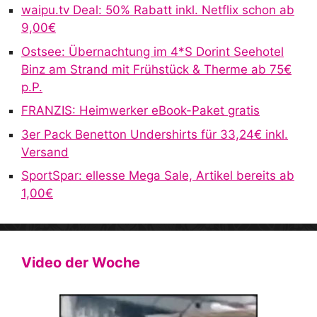
waipu.tv Deal: 50% Rabatt inkl. Netflix schon ab
t
9,00€
i
v
Ostsee: Übernachtung im 4*S Dorint Seehotel
e
Binz am Strand mit Frühstück & Therme ab 75€
:
p.P.
FRANZIS: Heimwerker eBook-Paket gratis
3er Pack Benetton Undershirts für 33,24€ inkl.
Versand
SportSpar: ellesse Mega Sale, Artikel bereits ab
1,00€
Video der Woche