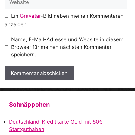
Ein
Gravatar
-Bild neben meinen Kommentaren
anzeigen.
Name, E-Mail-Adresse und Website in diesem
Browser für meinen nächsten Kommentar
speichern.
A
l
t
Schnäppchen
e
r
Deutschland-Kreditkarte Gold mit 60€
n
Startguthaben
a