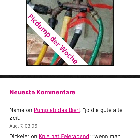
Neueste Kommentare
Name
on
Pump ab das Bier!
: “
jo die gute alte
Zeit.
”
Aug. 7, 03:06
Dickeier
on
Knie hat Feierabend
: “
wenn man