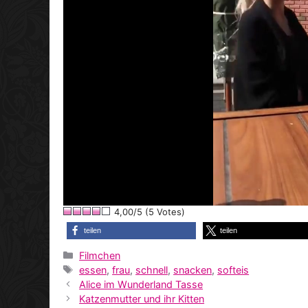
4,00/5 (5 Votes)
teilen
teilen
Kategorien
Filmchen
Schlagwörter
essen
,
frau
,
schnell
,
snacken
,
softeis
Alice im Wunderland Tasse
Katzenmutter und ihr Kitten