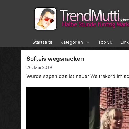
Zum
Inhalt
springen
Startseite
Kategorien
Top 50
Lin
Softeis wegsnacken
20. Mai 2019
Würde sagen das ist neuer Weltrekord im sc