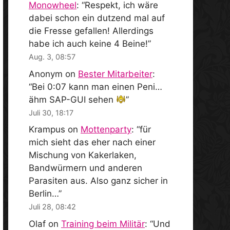
Monowheel
: “
Respekt, ich wäre
dabei schon ein dutzend mal auf
die Fresse gefallen! Allerdings
habe ich auch keine 4 Beine!
”
Aug. 3, 08:57
Anonym
on
Bester Mitarbeiter
:
“
Bei 0:07 kann man einen Peni…
ähm SAP-GUI sehen
”
Juli 30, 18:17
Krampus
on
Mottenparty
: “
für
mich sieht das eher nach einer
Mischung von Kakerlaken,
Bandwürmern und anderen
Parasiten aus. Also ganz sicher in
Berlin…
”
Juli 28, 08:42
Olaf
on
Training beim Militär
: “
Und