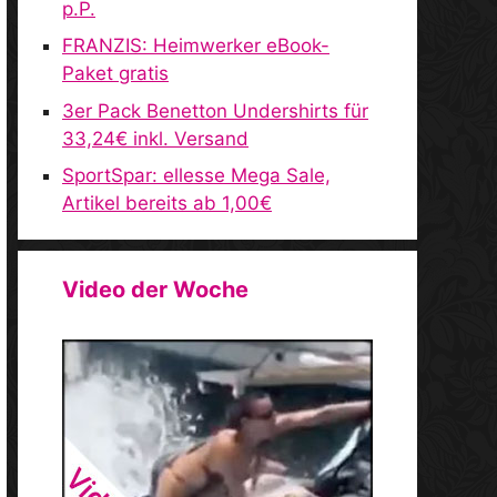
p.P.
FRANZIS: Heimwerker eBook-
Paket gratis
3er Pack Benetton Undershirts für
33,24€ inkl. Versand
SportSpar: ellesse Mega Sale,
Artikel bereits ab 1,00€
Video der Woche