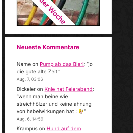
Neueste Kommentare
Name
on
Pump ab das Bier!
: “
jo
die gute alte Zeit.
”
Aug. 7, 03:06
Dickeier
on
Knie hat Feierabend
:
“
wenn man beine wie
streichhölzer und keine ahnung
von hebelwirkungen hat :
”
Aug. 6, 14:59
Krampus
on
Hund auf dem