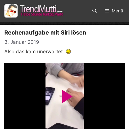
Zum
Inhalt
Menü
springen
Rechenaufgabe mit Siri lösen
3. Januar 2019
Also das kam unerwartet.
P
l