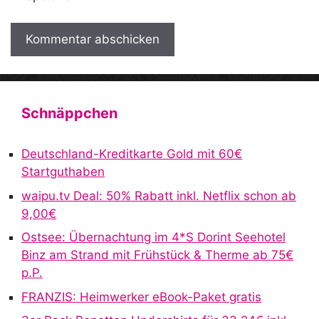
A
l
t
Schnäppchen
e
r
Deutschland-Kreditkarte Gold mit 60€
n
Startguthaben
a
waipu.tv Deal: 50% Rabatt inkl. Netflix schon ab
t
9,00€
i
v
Ostsee: Übernachtung im 4*S Dorint Seehotel
e
Binz am Strand mit Frühstück & Therme ab 75€
:
p.P.
FRANZIS: Heimwerker eBook-Paket gratis