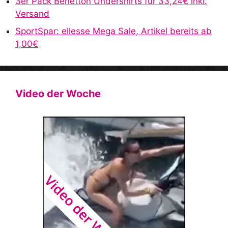
3er Pack Benetton Undershirts für 33,24€ inkl.
Versand
SportSpar: ellesse Mega Sale, Artikel bereits ab
1,00€
Video der Woche