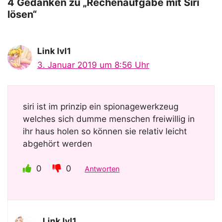
o
4 Gedanken zu „Rechenaufgabe mit Siri
lösen“
Link lvl1
3. Januar 2019 um 8:56 Uhr
siri ist im prinzip ein spionagewerkzeug
welches sich dumme menschen freiwillig in
ihr haus holen so können sie relativ leicht
abgehört werden
0
0
Antworten
Link lvl1