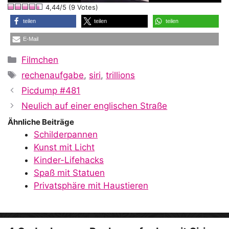
4,44/5 (9 Votes)
a
teilen
teilen
teilen
E-Mail
y
Kategorien
Filmchen
Schlagwörter
rechenaufgabe
,
siri
,
trillions
V
Picdump #481
Neulich auf einer englischen Straße
i
Ähnliche Beiträge
Schilderpannen
Kunst mit Licht
d
Kinder-Lifehacks
Spaß mit Statuen
Privatsphäre mit Haustieren
e