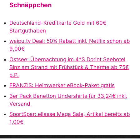
t
Schnäppchen
e
r
Deutschland-Kreditkarte Gold mit 60€
n
Startguthaben
a
waipu.tv Deal: 50% Rabatt inkl. Netflix schon ab
t
9,00€
i
v
Ostsee: Übernachtung im 4*S Dorint Seehotel
e
Binz am Strand mit Frühstück & Therme ab 75€
:
p.P.
FRANZIS: Heimwerker eBook-Paket gratis
3er Pack Benetton Undershirts für 33,24€ inkl.
Versand
SportSpar: ellesse Mega Sale, Artikel bereits ab
1,00€