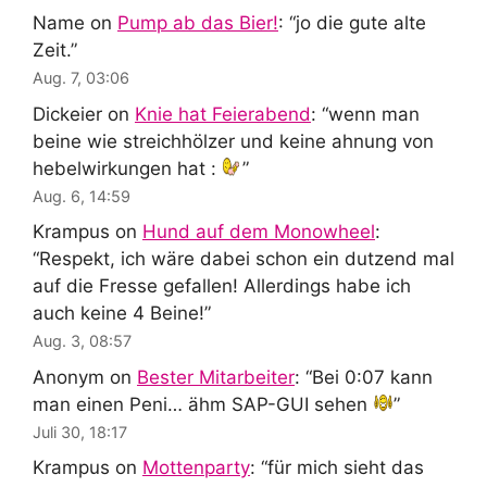
Name
on
Pump ab das Bier!
: “
jo die gute alte
Zeit.
”
Aug. 7, 03:06
Dickeier
on
Knie hat Feierabend
: “
wenn man
beine wie streichhölzer und keine ahnung von
hebelwirkungen hat :
”
Aug. 6, 14:59
Krampus
on
Hund auf dem Monowheel
:
“
Respekt, ich wäre dabei schon ein dutzend mal
auf die Fresse gefallen! Allerdings habe ich
auch keine 4 Beine!
”
Aug. 3, 08:57
Anonym
on
Bester Mitarbeiter
: “
Bei 0:07 kann
man einen Peni… ähm SAP-GUI sehen
”
Juli 30, 18:17
Krampus
on
Mottenparty
: “
für mich sieht das