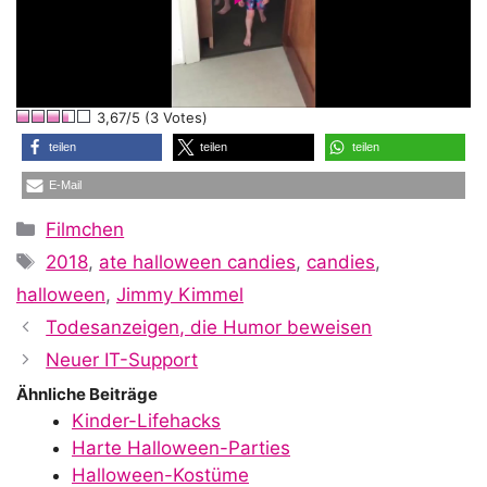
P
l
3,67/5 (3 Votes)
a
teilen
teilen
teilen
E-Mail
y
Kategorien
Filmchen
Schlagwörter
2018
,
ate halloween candies
,
candies
,
V
halloween
,
Jimmy Kimmel
Todesanzeigen, die Humor beweisen
i
Neuer IT-Support
Ähnliche Beiträge
Kinder-Lifehacks
d
Harte Halloween-Parties
Halloween-Kostüme