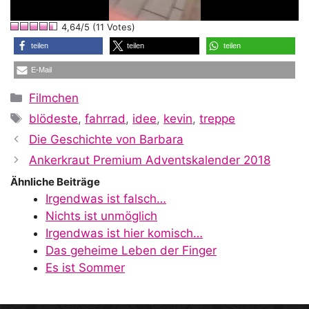
l
4,64/5 (11 Votes)
a
teilen
teilen
teilen
E-Mail
y
Kategorien
Filmchen
Schlagwörter
blödeste
,
fahrrad
,
idee
,
kevin
,
treppe
V
Die Geschichte von Barbara
Ankerkraut Premium Adventskalender 2018
i
Ähnliche Beiträge
Irgendwas ist falsch…
Nichts ist unmöglich
d
Irgendwas ist hier komisch…
Das geheime Leben der Finger
Es ist Sommer
e