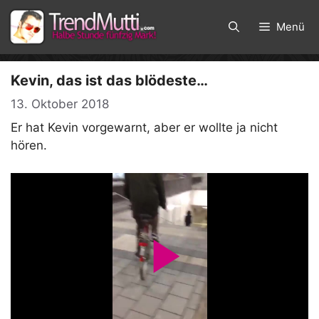
Zum
Inhalt
Menü
springen
Kevin, das ist das blödeste…
13. Oktober 2018
Er hat Kevin vorgewarnt, aber er wollte ja nicht
hören.
P