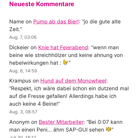
Neueste Kommentare
Name
on
Pump ab das Bier!
: “
jo die gute alte
Zeit.
”
Aug. 7, 03:06
Dickeier
on
Knie hat Feierabend
: “
wenn man
beine wie streichhölzer und keine ahnung von
hebelwirkungen hat :
”
Aug. 6, 14:59
Krampus
on
Hund auf dem Monowheel
:
“
Respekt, ich wäre dabei schon ein dutzend mal
auf die Fresse gefallen! Allerdings habe ich
auch keine 4 Beine!
”
Aug. 3, 08:57
Anonym
on
Bester Mitarbeiter
: “
Bei 0:07 kann
man einen Peni… ähm SAP-GUI sehen
”
Juli 30, 18:17