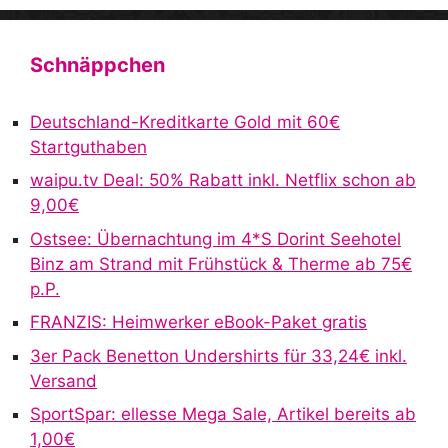
A
l
t
Schnäppchen
e
r
Deutschland-Kreditkarte Gold mit 60€
n
Startguthaben
a
waipu.tv Deal: 50% Rabatt inkl. Netflix schon ab
t
9,00€
i
v
Ostsee: Übernachtung im 4*S Dorint Seehotel
e
Binz am Strand mit Frühstück & Therme ab 75€
:
p.P.
FRANZIS: Heimwerker eBook-Paket gratis
3er Pack Benetton Undershirts für 33,24€ inkl.
Versand
SportSpar: ellesse Mega Sale, Artikel bereits ab
1,00€