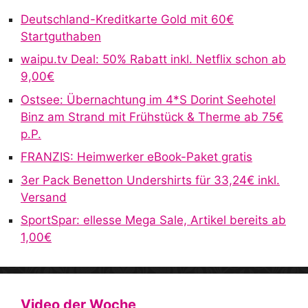
r
Deutschland-Kreditkarte Gold mit 60€
n
Startguthaben
a
waipu.tv Deal: 50% Rabatt inkl. Netflix schon ab
t
9,00€
i
v
Ostsee: Übernachtung im 4*S Dorint Seehotel
e
Binz am Strand mit Frühstück & Therme ab 75€
:
p.P.
FRANZIS: Heimwerker eBook-Paket gratis
3er Pack Benetton Undershirts für 33,24€ inkl.
Versand
SportSpar: ellesse Mega Sale, Artikel bereits ab
1,00€
Video der Woche