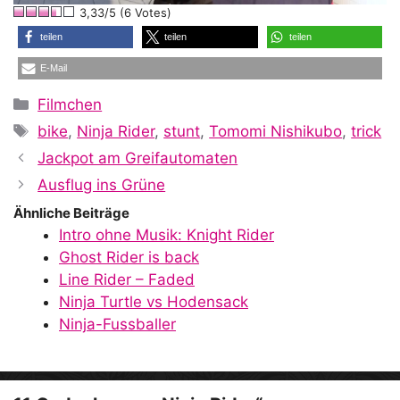
3,33/5 (6 Votes)
a
teilen
teilen
teilen
E-Mail
y
Kategorien
Filmchen
Schlagwörter
bike
,
Ninja Rider
,
stunt
,
Tomomi Nishikubo
,
trick
V
Jackpot am Greifautomaten
Ausflug ins Grüne
i
Ähnliche Beiträge
Intro ohne Musik: Knight Rider
Ghost Rider is back
d
Line Rider – Faded
Ninja Turtle vs Hodensack
Ninja-Fussballer
e