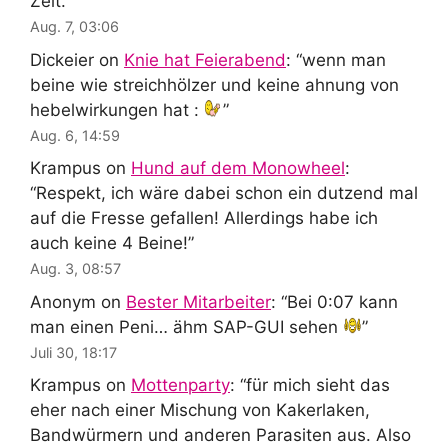
Zeit.
”
Aug. 7, 03:06
Dickeier
on
Knie hat Feierabend
: “
wenn man
beine wie streichhölzer und keine ahnung von
hebelwirkungen hat :
”
Aug. 6, 14:59
Krampus
on
Hund auf dem Monowheel
:
“
Respekt, ich wäre dabei schon ein dutzend mal
auf die Fresse gefallen! Allerdings habe ich
auch keine 4 Beine!
”
Aug. 3, 08:57
Anonym
on
Bester Mitarbeiter
: “
Bei 0:07 kann
man einen Peni… ähm SAP-GUI sehen
”
Juli 30, 18:17
Krampus
on
Mottenparty
: “
für mich sieht das
eher nach einer Mischung von Kakerlaken,
Bandwürmern und anderen Parasiten aus. Also