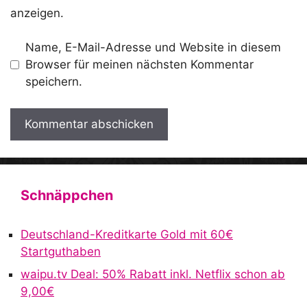
anzeigen.
Name, E-Mail-Adresse und Website in diesem
Browser für meinen nächsten Kommentar
speichern.
A
l
t
Schnäppchen
e
r
Deutschland-Kreditkarte Gold mit 60€
n
Startguthaben
a
waipu.tv Deal: 50% Rabatt inkl. Netflix schon ab
t
9,00€
i