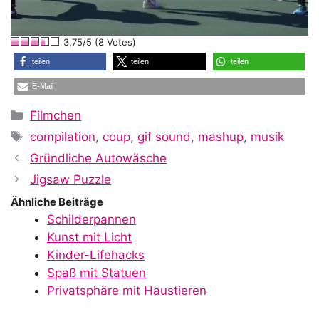
l
3,75/5 (8 Votes)
a
teilen
teilen
teilen
E-Mail
y
Kategorien
Filmchen
Schlagwörter
compilation
,
coup
,
gif sound
,
mashup
,
musik
V
Gründliche Autowäsche
Jigsaw Puzzle
i
Ähnliche Beiträge
Schilderpannen
Kunst mit Licht
d
Kinder-Lifehacks
Spaß mit Statuen
Privatsphäre mit Haustieren