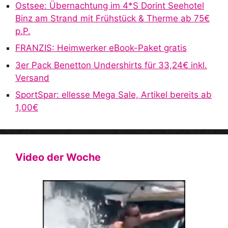
v
Ostsee: Übernachtung im 4*S Dorint Seehotel
e
Binz am Strand mit Frühstück & Therme ab 75€
:
p.P.
FRANZIS: Heimwerker eBook-Paket gratis
3er Pack Benetton Undershirts für 33,24€ inkl.
Versand
SportSpar: ellesse Mega Sale, Artikel bereits ab
1,00€
Video der Woche