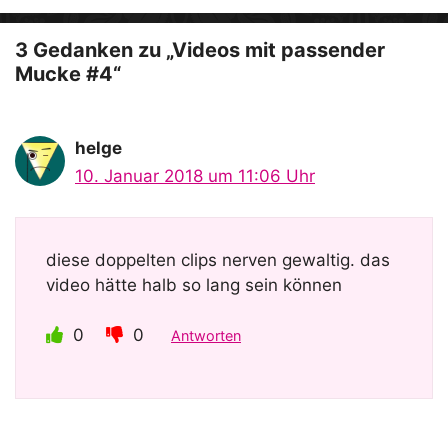
e
o
3 Gedanken zu „Videos mit passender
Mucke #4“
helge
10. Januar 2018 um 11:06 Uhr
diese doppelten clips nerven gewaltig. das
video hätte halb so lang sein können
0
0
Antworten