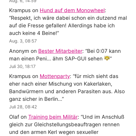
Aug. 6, 14:59
Krampus
on
Hund auf dem Monowheel
:
“
Respekt, ich wäre dabei schon ein dutzend mal
auf die Fresse gefallen! Allerdings habe ich
auch keine 4 Beine!
”
Aug. 3, 08:57
Anonym
on
Bester Mitarbeiter
: “
Bei 0:07 kann
man einen Peni… ähm SAP-GUI sehen
”
Juli 30, 18:17
Krampus
on
Mottenparty
: “
für mich sieht das
eher nach einer Mischung von Kakerlaken,
Bandwürmern und anderen Parasiten aus. Also
ganz sicher in Berlin…
”
Juli 28, 08:42
Olaf
on
Training beim Militär
: “
Und im Anschluß
gleich zur Gleichstellungsbeauftragen rennen
und den armen Kerl wegen sexueller