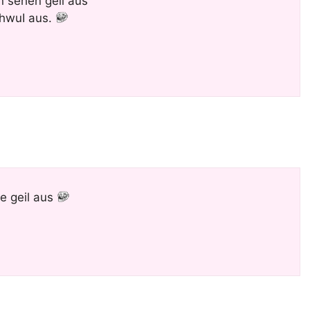
n sehen geil aus
chwuI aus.
e geil aus