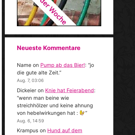
Neueste Kommentare
Name
on
Pump ab das Bier!
: “
jo
die gute alte Zeit.
”
Aug. 7, 03:06
Dickeier
on
Knie hat Feierabend
:
“
wenn man beine wie
streichhölzer und keine ahnung
von hebelwirkungen hat :
”
Aug. 6, 14:59
Krampus
on
Hund auf dem