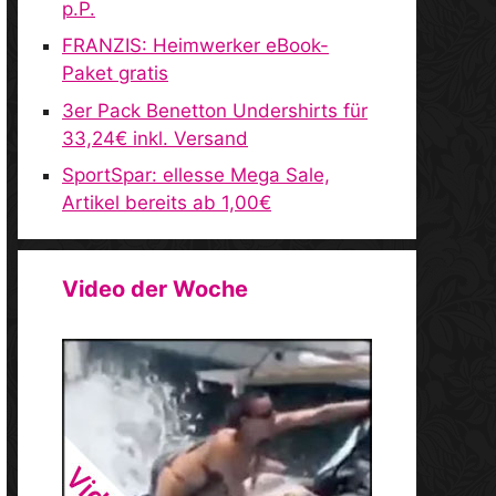
p.P.
FRANZIS: Heimwerker eBook-
Paket gratis
3er Pack Benetton Undershirts für
33,24€ inkl. Versand
SportSpar: ellesse Mega Sale,
Artikel bereits ab 1,00€
Video der Woche