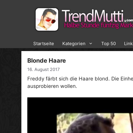
Zum
Inhalt
springen
Startseite
Kategorien
Top 50
Lin
Blonde Haare
16. August 2017
Freddy färbt sich die Haare blond. Die Einh
ausprobieren wollen.