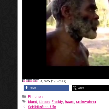
4,74/5 (19 Votes)
teilen
teilen
Kategorien
Filmchen
Schlagwörter
blond
,
färben
,
Freddy
,
haare
,
ureinwohner
Schildkröten-Ufo