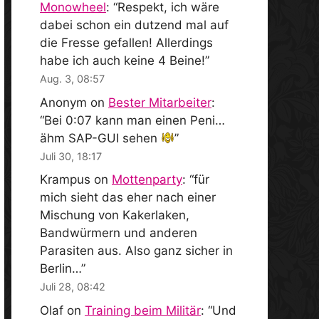
Monowheel
: “
Respekt, ich wäre
dabei schon ein dutzend mal auf
die Fresse gefallen! Allerdings
habe ich auch keine 4 Beine!
”
Aug. 3, 08:57
Anonym
on
Bester Mitarbeiter
:
“
Bei 0:07 kann man einen Peni…
ähm SAP-GUI sehen
”
Juli 30, 18:17
Krampus
on
Mottenparty
: “
für
mich sieht das eher nach einer
Mischung von Kakerlaken,
Bandwürmern und anderen
Parasiten aus. Also ganz sicher in
Berlin…
”
Juli 28, 08:42
Olaf
on
Training beim Militär
: “
Und