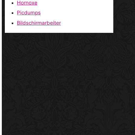
Hornoxe
Picdumps
Bildschirmarbeiter