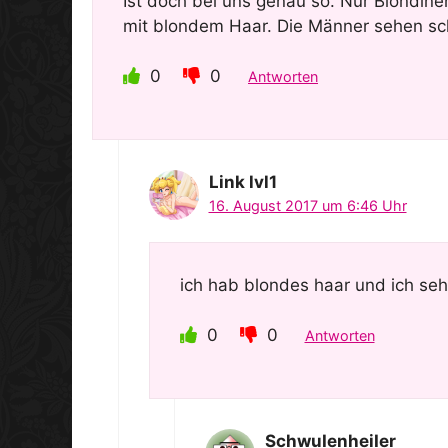
Ist doch bei uns genau so. Nur Blondine
mit blondem Haar. Die Männer sehen s
0
0
Antworten
Link lvl1
16. August 2017 um 6:46 Uhr
ich hab blondes haar und ich seh
0
0
Antworten
SchwuIenheiIer