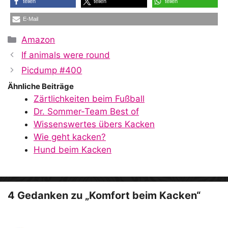
teilen
teilen
teilen
E-Mail
Kategorien
Amazon
If animals were round
Picdump #400
Ähnliche Beiträge
Zärtlichkeiten beim Fußball
Dr. Sommer-Team Best of
Wissenswertes übers Kacken
Wie geht kacken?
Hund beim Kacken
4 Gedanken zu „Komfort beim Kacken“