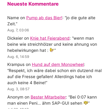
Neueste Kommentare
Name
on
Pump ab das Bier!
: “
jo die gute alte
Zeit.
”
Aug. 7, 03:06
Dickeier
on
Knie hat Feierabend
: “
wenn man
beine wie streichhölzer und keine ahnung von
hebelwirkungen hat :
”
Aug. 6, 14:59
Krampus
on
Hund auf dem Monowheel
:
“
Respekt, ich wäre dabei schon ein dutzend mal
auf die Fresse gefallen! Allerdings habe ich
auch keine 4 Beine!
”
Aug. 3, 08:57
Anonym
on
Bester Mitarbeiter
: “
Bei 0:07 kann
man einen Peni… ähm SAP-GUI sehen
”