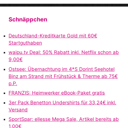
A
l
t
Schnäppchen
e
r
Deutschland-Kreditkarte Gold mit 60€
n
Startguthaben
a
waipu.tv Deal: 50% Rabatt inkl. Netflix schon ab
t
9,00€
i
v
Ostsee: Übernachtung im 4*S Dorint Seehotel
e
Binz am Strand mit Frühstück & Therme ab 75€
:
p.P.
FRANZIS: Heimwerker eBook-Paket gratis
3er Pack Benetton Undershirts für 33,24€ inkl.
Versand
SportSpar: ellesse Mega Sale, Artikel bereits ab
1,00€