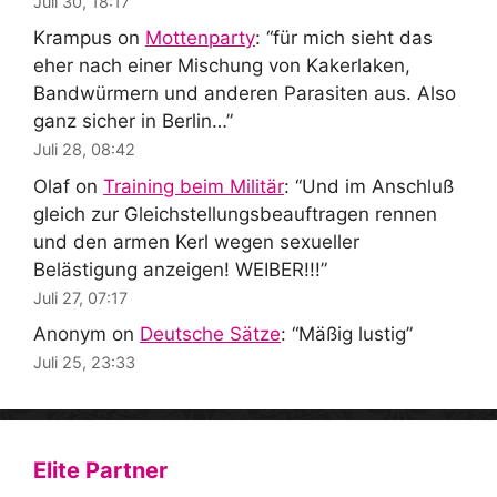
Juli 30, 18:17
Krampus
on
Mottenparty
: “
für mich sieht das
eher nach einer Mischung von Kakerlaken,
Bandwürmern und anderen Parasiten aus. Also
ganz sicher in Berlin…
”
Juli 28, 08:42
Olaf
on
Training beim Militär
: “
Und im Anschluß
gleich zur Gleichstellungsbeauftragen rennen
und den armen Kerl wegen sexueller
Belästigung anzeigen! WEIBER!!!
”
Juli 27, 07:17
Anonym
on
Deutsche Sätze
: “
Mäßig lustig
”
Juli 25, 23:33
Elite Partner