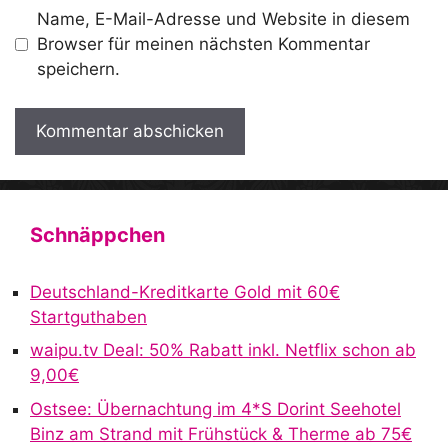
Name, E-Mail-Adresse und Website in diesem
Browser für meinen nächsten Kommentar
speichern.
A
l
t
Schnäppchen
e
r
Deutschland-Kreditkarte Gold mit 60€
n
Startguthaben
a
waipu.tv Deal: 50% Rabatt inkl. Netflix schon ab
t
9,00€
i
v
Ostsee: Übernachtung im 4*S Dorint Seehotel
e
Binz am Strand mit Frühstück & Therme ab 75€