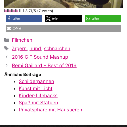
l
3,71/5 (7 Votes)
a
teilen
teilen
teilen
E-Mail
y
Kategorien
Filmchen
Schlagwörter
ärgern
,
hund
,
schnarchen
V
2016 GIF Sound Mashup
Remi Gaillard – Best of 2016
i
Ähnliche Beiträge
Schilderpannen
Kunst mit Licht
d
Kinder-Lifehacks
Spaß mit Statuen
Privatsphäre mit Haustieren
e