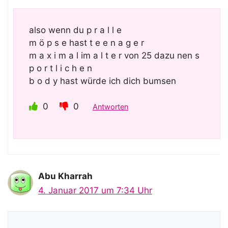
also wenn du p r a l l e
m ö p s e hast t e e n a g e r
m a x i m a l im a l t e r von 25 dazu nen s
p o r t l i c h e n
b o d y hast würde ich dich bumsen
0
0
Antworten
Abu Kharrah
4. Januar 2017 um 7:34 Uhr