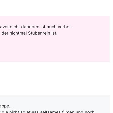
avor,dicht daneben ist auch vorbei.
er nichtmal Stubenrein ist.
lappe…
nt die nicht so etwas seltsames filmen und noch