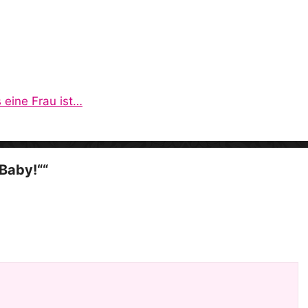
i
d
e
 eine Frau ist…
o
Baby!““