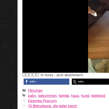
(0 Votes - jetzt abstimmen!)
teilen
teilen
Kategorien
Filmchen
Schlagwörter
baby
,
bekommen
,
familie
,
haus
,
hund
,
kleinkind
Eisernes Popcorn
10 Betrunkene, die jeder kennt