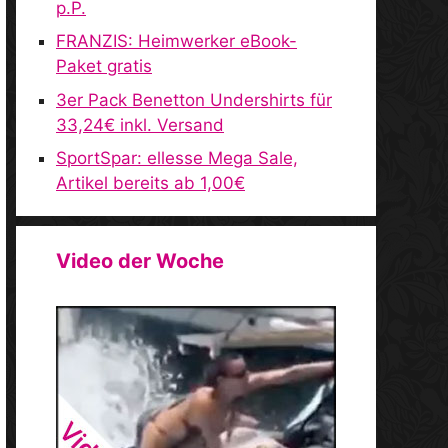
p.P.
FRANZIS: Heimwerker eBook-
Paket gratis
3er Pack Benetton Undershirts für
33,24€ inkl. Versand
SportSpar: ellesse Mega Sale,
Artikel bereits ab 1,00€
Video der Woche