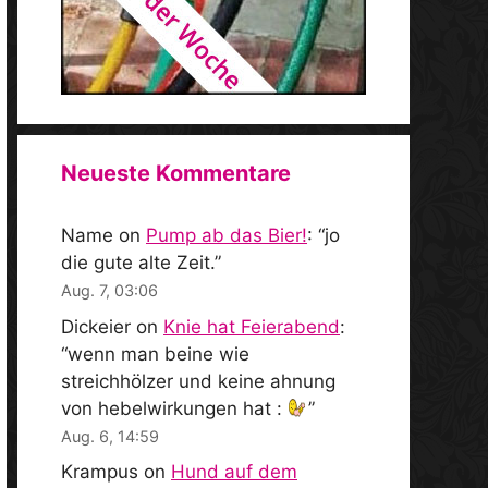
Neueste Kommentare
Name
on
Pump ab das Bier!
: “
jo
die gute alte Zeit.
”
Aug. 7, 03:06
Dickeier
on
Knie hat Feierabend
:
“
wenn man beine wie
streichhölzer und keine ahnung
von hebelwirkungen hat :
”
Aug. 6, 14:59
Krampus
on
Hund auf dem