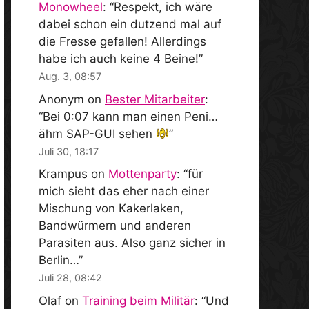
Monowheel
: “
Respekt, ich wäre
dabei schon ein dutzend mal auf
die Fresse gefallen! Allerdings
habe ich auch keine 4 Beine!
”
Aug. 3, 08:57
Anonym
on
Bester Mitarbeiter
:
“
Bei 0:07 kann man einen Peni…
ähm SAP-GUI sehen
”
Juli 30, 18:17
Krampus
on
Mottenparty
: “
für
mich sieht das eher nach einer
Mischung von Kakerlaken,
Bandwürmern und anderen
Parasiten aus. Also ganz sicher in
Berlin…
”
Juli 28, 08:42
Olaf
on
Training beim Militär
: “
Und