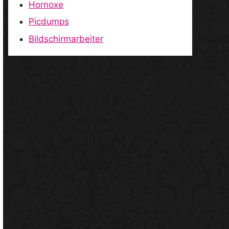
Hornoxe
Picdumps
Bildschirmarbeiter