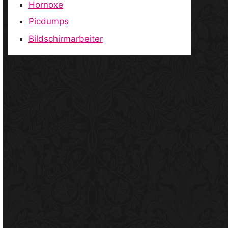
Hornoxe
Picdumps
Bildschirmarbeiter