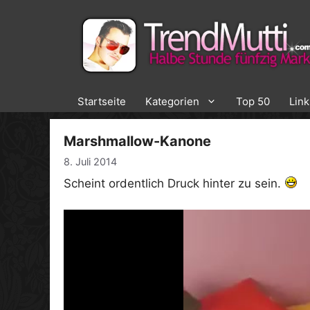
Zum
Inhalt
springen
Startseite
Kategorien
Top 50
Lin
Marshmallow-Kanone
8. Juli 2014
Scheint ordentlich Druck hinter zu sein.