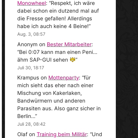
Monowheel
: “
Respekt, ich wäre
dabei schon ein dutzend mal auf
die Fresse gefallen! Allerdings
habe ich auch keine 4 Beine!
”
Aug. 3, 08:57
Anonym
on
Bester Mitarbeiter
:
“
Bei 0:07 kann man einen Peni…
ähm SAP-GUI sehen
”
Juli 30, 18:17
Krampus
on
Mottenparty
: “
für
mich sieht das eher nach einer
Mischung von Kakerlaken,
Bandwürmern und anderen
Parasiten aus. Also ganz sicher in
Berlin…
”
Juli 28, 08:42
Olaf
on
Training beim Militär
: “
Und