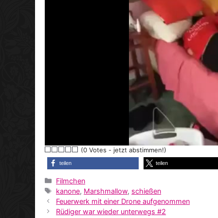
(0 Votes - jetzt abstimmen!)
teilen
teilen
Kategorien
Filmchen
Schlagwörter
kanone
,
Marshmallow
,
schießen
Feuerwerk mit einer Drone aufgenommen
Rüdiger war wieder unterwegs #2