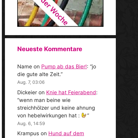
Neueste Kommentare
Name
on
Pump ab das Bier!
: “
jo
die gute alte Zeit.
”
Aug. 7, 03:06
Dickeier
on
Knie hat Feierabend
:
“
wenn man beine wie
streichhölzer und keine ahnung
von hebelwirkungen hat :
”
Aug. 6, 14:59
Krampus
on
Hund auf dem