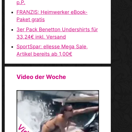
p.P.
FRANZIS: Heimwerker eBook-
Paket gratis
3er Pack Benetton Undershirts für
33,24€ inkl. Versand
SportSpar: ellesse Mega Sale,
Artikel bereits ab 1,00€
Video der Woche