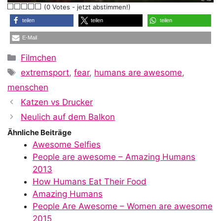
(0 Votes - jetzt abstimmen!)
a
teilen
teilen
teilen
E-Mail
y
Kategorien
Filmchen
Schlagwörter
extremsport
,
fear
,
humans are awesome
,
V
menschen
Katzen vs Drucker
i
Neulich auf dem Balkon
Ähnliche Beiträge
Awesome Selfies
d
People are awesome – Amazing Humans
2013
How Humans Eat Their Food
e
Amazing Humans
People Are Awesome – Women are awesome
2015