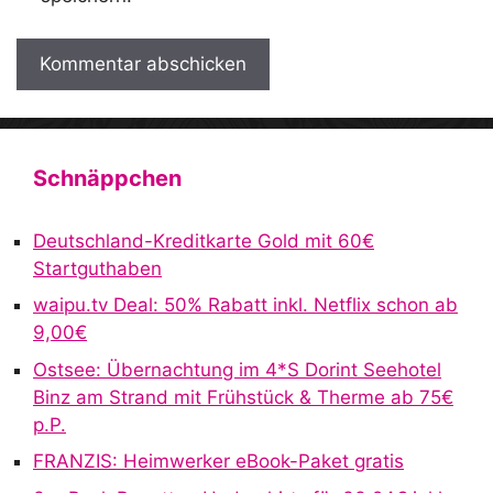
A
l
t
Schnäppchen
e
r
Deutschland-Kreditkarte Gold mit 60€
n
Startguthaben
a
waipu.tv Deal: 50% Rabatt inkl. Netflix schon ab
t
9,00€
i
v
Ostsee: Übernachtung im 4*S Dorint Seehotel
e
Binz am Strand mit Frühstück & Therme ab 75€
:
p.P.
FRANZIS: Heimwerker eBook-Paket gratis