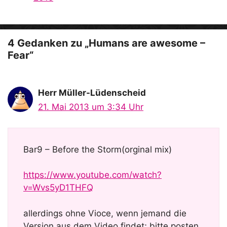
o
4 Gedanken zu „Humans are awesome –
Fear“
Herr Müller-Lüdenscheid
21. Mai 2013 um 3:34 Uhr
Bar9 – Before the Storm(orginal mix)
https://www.youtube.com/watch?
v=Wvs5yD1THFQ
allerdings ohne Vioce, wenn jemand die
Version aus dem Video findet; bitte posten