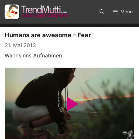
Zum
Inhalt
Menü
springen
Humans are awesome – Fear
21. Mai 2013
Wahnsinns Aufnahmen.
P
l