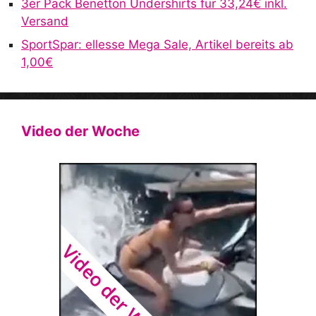
3er Pack Benetton Undershirts für 33,24€ inkl.
Versand
SportSpar: ellesse Mega Sale, Artikel bereits ab
1,00€
Video der Woche