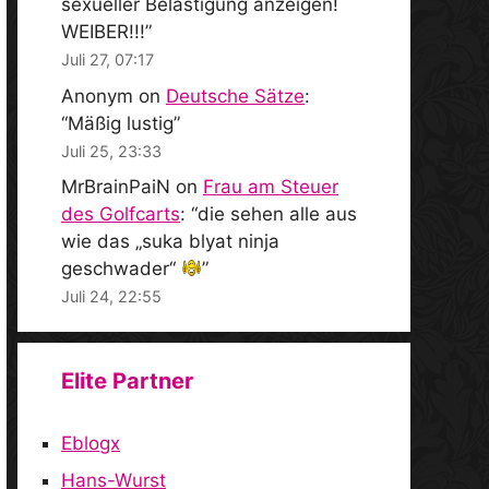
sexueller Belästigung anzeigen!
WEIBER!!!
”
Juli 27, 07:17
Anonym
on
Deutsche Sätze
:
“
Mäßig lustig
”
Juli 25, 23:33
MrBrainPaiN
on
Frau am Steuer
des Golfcarts
: “
die sehen alle aus
wie das „suka blyat ninja
geschwader“
”
Juli 24, 22:55
Elite Partner
Eblogx
Hans-Wurst