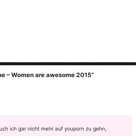
i
d
e
o
me – Women are awesome 2015“
auch ich gar nicht mehr auf youporn zu gehn,