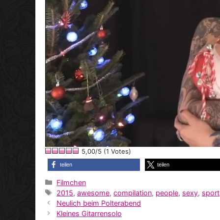
5,00/5 (1 Votes)
teilen
teilen
Kategorien
Filmchen
Schlagwörter
2015
,
awesome
,
compilation
,
people
,
sexy
,
sport
Neulich beim Polterabend
Kleines Gitarrensolo