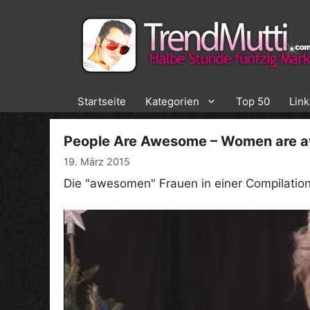
Zum
Inhalt
springen
Startseite
Kategorien
Top 50
Lin
People Are Awesome – Women are 
19. März 2015
Die "awesomen" Frauen in einer Compilation