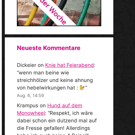
Neueste Kommentare
Dickeier
on
Knie hat Feierabend
:
“
wenn man beine wie
streichhölzer und keine ahnung
von hebelwirkungen hat :
”
Aug. 6, 14:59
Krampus
on
Hund auf dem
Monowheel
: “
Respekt, ich wäre
dabei schon ein dutzend mal auf
die Fresse gefallen! Allerdings