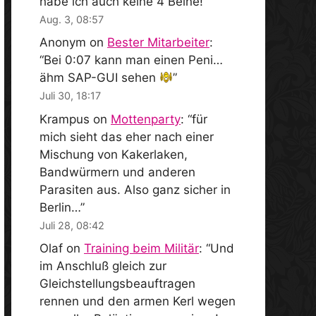
habe ich auch keine 4 Beine!
”
Aug. 3, 08:57
Anonym
on
Bester Mitarbeiter
:
“
Bei 0:07 kann man einen Peni…
ähm SAP-GUI sehen
”
Juli 30, 18:17
Krampus
on
Mottenparty
: “
für
mich sieht das eher nach einer
Mischung von Kakerlaken,
Bandwürmern und anderen
Parasiten aus. Also ganz sicher in
Berlin…
”
Juli 28, 08:42
Olaf
on
Training beim Militär
: “
Und
im Anschluß gleich zur
Gleichstellungsbeauftragen
rennen und den armen Kerl wegen