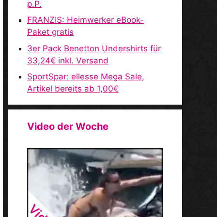
p.P.
FRANZIS: Heimwerker eBook-
Paket gratis
3er Pack Benetton Undershirts für
33,24€ inkl. Versand
SportSpar: ellesse Mega Sale,
Artikel bereits ab 1,00€
Video der Woche