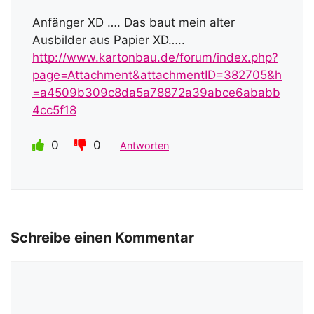
Anfänger XD …. Das baut mein alter
Ausbilder aus Papier XD…..
http://www.kartonbau.de/forum/index.php?
page=Attachment&attachmentID=382705&h
=a4509b309c8da5a78872a39abce6ababb
4cc5f18
0
0
Antworten
Schreibe einen Kommentar
Kommentar