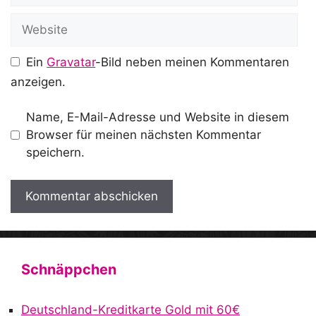
Website
Ein
Gravatar
-Bild neben meinen Kommentaren
anzeigen.
Name, E-Mail-Adresse und Website in diesem
Browser für meinen nächsten Kommentar
speichern.
A
l
t
Schnäppchen
e
r
Deutschland-Kreditkarte Gold mit 60€