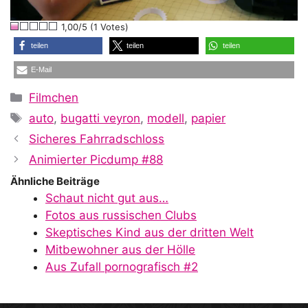
l
1,00/5 (1 Votes)
a
teilen
teilen
teilen
E-Mail
y
Kategorien
Filmchen
Schlagwörter
auto
,
bugatti veyron
,
modell
,
papier
V
Sicheres Fahrradschloss
Animierter Picdump #88
i
Ähnliche Beiträge
Schaut nicht gut aus…
Fotos aus russischen Clubs
d
Skeptisches Kind aus der dritten Welt
Mitbewohner aus der Hölle
Aus Zufall pornografisch #2
e