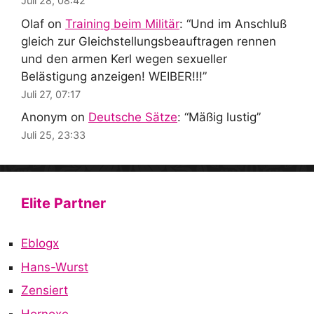
Juli 28, 08:42
Olaf
on
Training beim Militär
: “
Und im Anschluß
gleich zur Gleichstellungsbeauftragen rennen
und den armen Kerl wegen sexueller
Belästigung anzeigen! WEIBER!!!
”
Juli 27, 07:17
Anonym
on
Deutsche Sätze
: “
Mäßig lustig
”
Juli 25, 23:33
Elite Partner
Eblogx
Hans-Wurst
Zensiert
Hornoxe