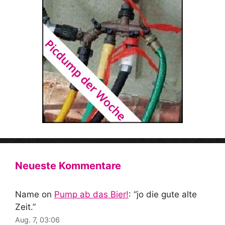
Neueste Kommentare
Name
on
Pump ab das Bier!
: “
jo die gute alte
Zeit.
”
Aug. 7, 03:06