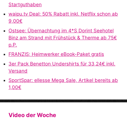
n
Startguthaben
a
waipu.tv Deal: 50% Rabatt inkl. Netflix schon ab
t
9,00€
i
v
Ostsee: Übernachtung im 4*S Dorint Seehotel
e
Binz am Strand mit Frühstück & Therme ab 75€
:
p.P.
FRANZIS: Heimwerker eBook-Paket gratis
3er Pack Benetton Undershirts für 33,24€ inkl.
Versand
SportSpar: ellesse Mega Sale, Artikel bereits ab
1,00€
Video der Woche