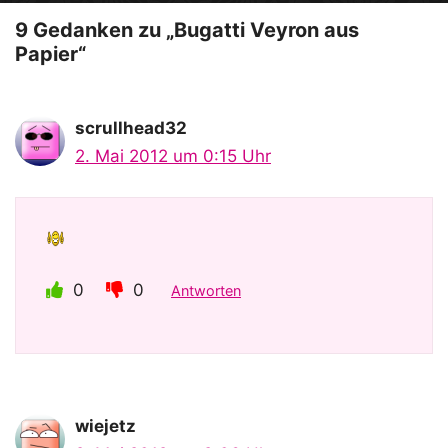
o
9 Gedanken zu „Bugatti Veyron aus
Papier“
scrullhead32
2. Mai 2012 um 0:15 Uhr
0
0
Antworten
wiejetz