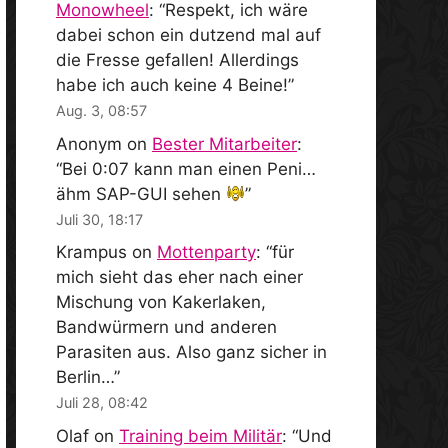
Monowheel
: “
Respekt, ich wäre
dabei schon ein dutzend mal auf
die Fresse gefallen! Allerdings
habe ich auch keine 4 Beine!
”
Aug. 3, 08:57
Anonym
on
Bester Mitarbeiter
:
“
Bei 0:07 kann man einen Peni…
ähm SAP-GUI sehen
”
Juli 30, 18:17
Krampus
on
Mottenparty
: “
für
mich sieht das eher nach einer
Mischung von Kakerlaken,
Bandwürmern und anderen
Parasiten aus. Also ganz sicher in
Berlin…
”
Juli 28, 08:42
Olaf
on
Training beim Militär
: “
Und