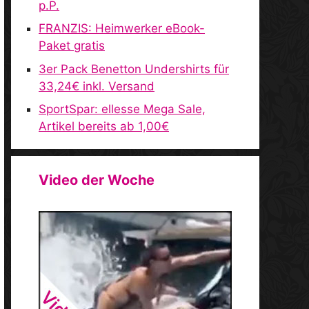
p.P.
FRANZIS: Heimwerker eBook-
Paket gratis
3er Pack Benetton Undershirts für
33,24€ inkl. Versand
SportSpar: ellesse Mega Sale,
Artikel bereits ab 1,00€
Video der Woche