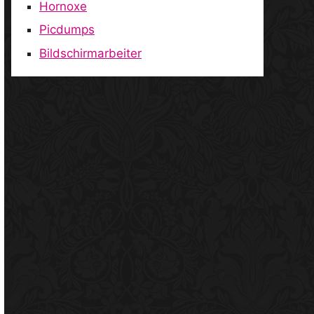
Hornoxe
Picdumps
Bildschirmarbeiter