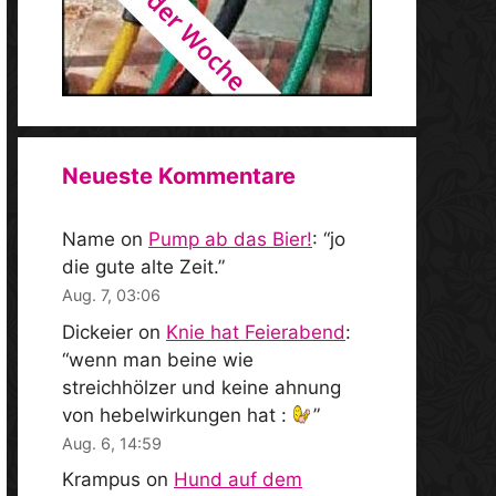
Neueste Kommentare
Name
on
Pump ab das Bier!
: “
jo
die gute alte Zeit.
”
Aug. 7, 03:06
Dickeier
on
Knie hat Feierabend
:
“
wenn man beine wie
streichhölzer und keine ahnung
von hebelwirkungen hat :
”
Aug. 6, 14:59
Krampus
on
Hund auf dem