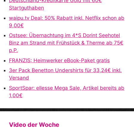
Deutschland-Kreditkarte Gold mit 60€
n
Startguthaben
a
waipu.tv Deal: 50% Rabatt inkl. Netflix schon ab
t
9,00€
i
v
Ostsee: Übernachtung im 4*S Dorint Seehotel
e
Binz am Strand mit Frühstück & Therme ab 75€
:
p.P.
FRANZIS: Heimwerker eBook-Paket gratis
3er Pack Benetton Undershirts für 33,24€ inkl.
Versand
SportSpar: ellesse Mega Sale, Artikel bereits ab
1,00€
Video der Woche