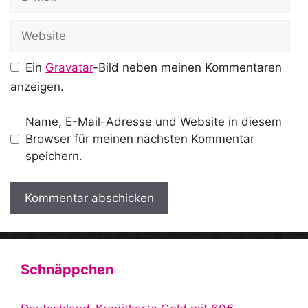
Mail
Website
Ein
Gravatar
-Bild neben meinen Kommentaren
anzeigen.
Name, E-Mail-Adresse und Website in diesem
Browser für meinen nächsten Kommentar
speichern.
A
l
t
Schnäppchen
e
r