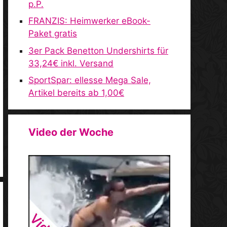
p.P.
FRANZIS: Heimwerker eBook-
Paket gratis
3er Pack Benetton Undershirts für
33,24€ inkl. Versand
SportSpar: ellesse Mega Sale,
Artikel bereits ab 1,00€
Video der Woche