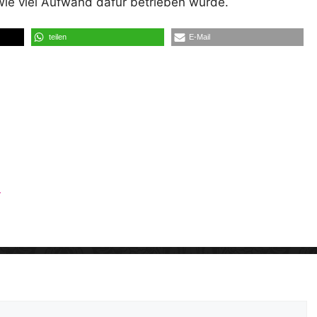
wie viel Aufwand dafür betrieben wurde.
teilen
E-Mail
n