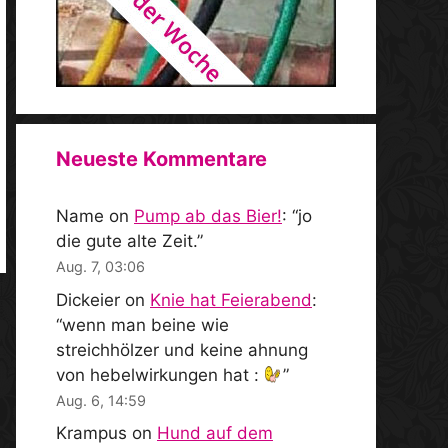
Neueste Kommentare
Name
on
Pump ab das Bier!
: “
jo
die gute alte Zeit.
”
Aug. 7, 03:06
Dickeier
on
Knie hat Feierabend
:
“
wenn man beine wie
streichhölzer und keine ahnung
von hebelwirkungen hat :
”
Aug. 6, 14:59
Krampus
on
Hund auf dem