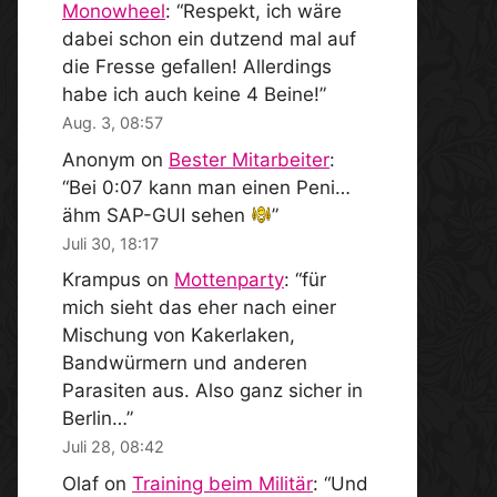
Monowheel
: “
Respekt, ich wäre
dabei schon ein dutzend mal auf
die Fresse gefallen! Allerdings
habe ich auch keine 4 Beine!
”
Aug. 3, 08:57
Anonym
on
Bester Mitarbeiter
:
“
Bei 0:07 kann man einen Peni…
ähm SAP-GUI sehen
”
Juli 30, 18:17
Krampus
on
Mottenparty
: “
für
mich sieht das eher nach einer
Mischung von Kakerlaken,
Bandwürmern und anderen
Parasiten aus. Also ganz sicher in
Berlin…
”
Juli 28, 08:42
Olaf
on
Training beim Militär
: “
Und