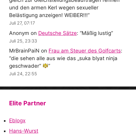
gleich zur Gleichstellungsbeauftragen rennen
und den armen Kerl wegen sexueller
Belästigung anzeigen! WEIBER!!!
”
Juli 27, 07:17
Anonym
on
Deutsche Sätze
: “
Mäßig lustig
”
Juli 25, 23:33
MrBrainPaiN
on
Frau am Steuer des Golfcarts
:
“
die sehen alle aus wie das „suka blyat ninja
geschwader“
”
Juli 24, 22:55
Elite Partner
Eblogx
Hans-Wurst