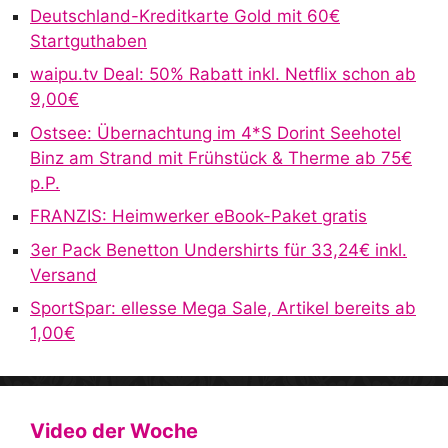
r
Deutschland-Kreditkarte Gold mit 60€
n
Startguthaben
a
waipu.tv Deal: 50% Rabatt inkl. Netflix schon ab
t
9,00€
i
v
Ostsee: Übernachtung im 4*S Dorint Seehotel
e
Binz am Strand mit Frühstück & Therme ab 75€
:
p.P.
FRANZIS: Heimwerker eBook-Paket gratis
3er Pack Benetton Undershirts für 33,24€ inkl.
Versand
SportSpar: ellesse Mega Sale, Artikel bereits ab
1,00€
Video der Woche