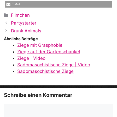
E-Mail
Kategorien
Filmchen
Partystarter
Drunk Animals
Ähnliche Beiträge
Ziege mit Grasphobie
Ziege auf der Gartenschaukel
Ziege | Video
Sadomasochistische Ziege | Video
Sadomasochistische Ziege
Schreibe einen Kommentar
Kommentar