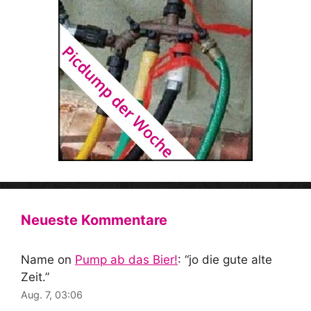
Neueste Kommentare
Name
on
Pump ab das Bier!
: “
jo die gute alte
Zeit.
”
Aug. 7, 03:06