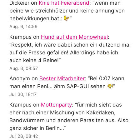
Dickeier
on
Knie hat Feierabend
: “
wenn man
beine wie streichhölzer und keine ahnung von
hebelwirkungen hat :
”
Aug. 6, 14:59
Krampus
on
Hund auf dem Monowheel
:
“
Respekt, ich wäre dabei schon ein dutzend mal
auf die Fresse gefallen! Allerdings habe ich
auch keine 4 Beine!
”
Aug. 3, 08:57
Anonym
on
Bester Mitarbeiter
: “
Bei 0:07 kann
man einen Peni… ähm SAP-GUI sehen
”
Juli 30, 18:17
Krampus
on
Mottenparty
: “
für mich sieht das
eher nach einer Mischung von Kakerlaken,
Bandwürmern und anderen Parasiten aus. Also
ganz sicher in Berlin…
”
Juli 28, 08:42