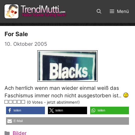
Zum
Inhalt
Menü
springen
For Sale
10. Oktober 2005
Ach herrlich wenn man wieder einmal weiß das
Faschismus immer noch nicht ausgestorben ist..
(0 Votes - jetzt abstimmen!)
teilen
teilen
teilen
E-Mail
Kategorien
Bilder