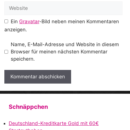
Website
Ein
Gravatar
-Bild neben meinen Kommentaren
anzeigen.
Name, E-Mail-Adresse und Website in diesem
Browser für meinen nächsten Kommentar
speichern.
A
l
t
Schnäppchen
e
r
Deutschland-Kreditkarte Gold mit 60€
n