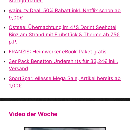
Startguthaben
a
waipu.tv Deal: 50% Rabatt inkl. Netflix schon ab
t
9,00€
i
v
Ostsee: Übernachtung im 4*S Dorint Seehotel
e
Binz am Strand mit Frühstück & Therme ab 75€
:
p.P.
FRANZIS: Heimwerker eBook-Paket gratis
3er Pack Benetton Undershirts für 33,24€ inkl.
Versand
SportSpar: ellesse Mega Sale, Artikel bereits ab
1,00€
Video der Woche