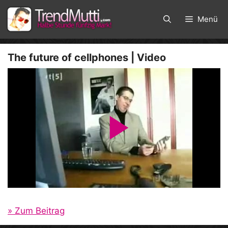
Zum
Inhalt
Menü
springen
The future of cellphones | Video
P
l
a
» Zum Beitrag