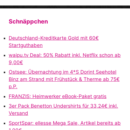
A
l
t
Schnäppchen
e
r
Deutschland-Kreditkarte Gold mit 60€
n
Startguthaben
a
waipu.tv Deal: 50% Rabatt inkl. Netflix schon ab
t
9,00€
i
v
Ostsee: Übernachtung im 4*S Dorint Seehotel
e
Binz am Strand mit Frühstück & Therme ab 75€
:
p.P.
FRANZIS: Heimwerker eBook-Paket gratis
3er Pack Benetton Undershirts für 33,24€ inkl.
Versand
SportSpar: ellesse Mega Sale, Artikel bereits ab