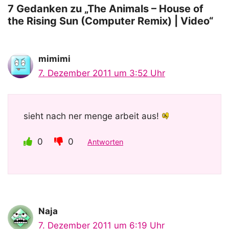
y
7 Gedanken zu „The Animals – House of
the Rising Sun (Computer Remix) | Video“
V
mimimi
i
7. Dezember 2011 um 3:52 Uhr
d
sieht nach ner menge arbeit aus!
e
0
0
Antworten
o
Naja
7. Dezember 2011 um 6:19 Uhr