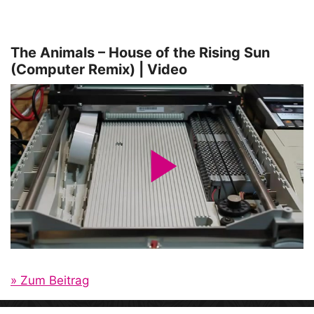
The Animals – House of the Rising Sun
(Computer Remix) | Video
P
l
a
» Zum Beitrag