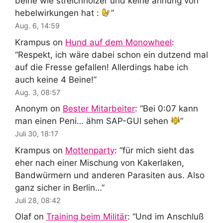
beine wie streichhölzer und keine ahnung von
hebelwirkungen hat :
”
Aug. 6, 14:59
Krampus
on
Hund auf dem Monowheel
:
“
Respekt, ich wäre dabei schon ein dutzend mal
auf die Fresse gefallen! Allerdings habe ich
auch keine 4 Beine!
”
Aug. 3, 08:57
Anonym
on
Bester Mitarbeiter
: “
Bei 0:07 kann
man einen Peni… ähm SAP-GUI sehen
”
Juli 30, 18:17
Krampus
on
Mottenparty
: “
für mich sieht das
eher nach einer Mischung von Kakerlaken,
Bandwürmern und anderen Parasiten aus. Also
ganz sicher in Berlin…
”
Juli 28, 08:42
Olaf
on
Training beim Militär
: “
Und im Anschluß