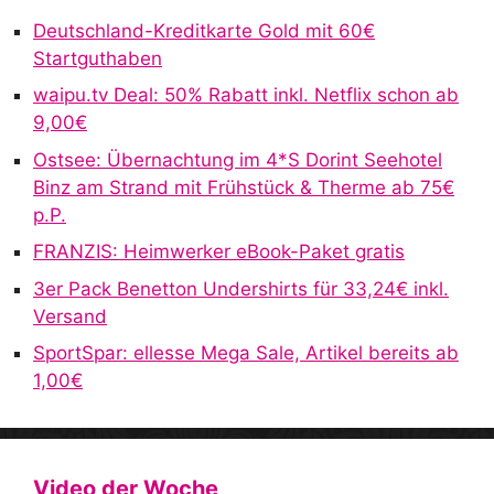
r
Deutschland-Kreditkarte Gold mit 60€
n
Startguthaben
a
waipu.tv Deal: 50% Rabatt inkl. Netflix schon ab
t
9,00€
i
v
Ostsee: Übernachtung im 4*S Dorint Seehotel
e
Binz am Strand mit Frühstück & Therme ab 75€
:
p.P.
FRANZIS: Heimwerker eBook-Paket gratis
3er Pack Benetton Undershirts für 33,24€ inkl.
Versand
SportSpar: ellesse Mega Sale, Artikel bereits ab
1,00€
Video der Woche