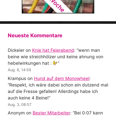
Neueste Kommentare
Dickeier
on
Knie hat Feierabend
: “
wenn man
beine wie streichhölzer und keine ahnung von
hebelwirkungen hat :
”
Aug. 6, 14:59
Krampus
on
Hund auf dem Monowheel
:
“
Respekt, ich wäre dabei schon ein dutzend mal
auf die Fresse gefallen! Allerdings habe ich
auch keine 4 Beine!
”
Aug. 3, 08:57
Anonym
on
Bester Mitarbeiter
: “
Bei 0:07 kann