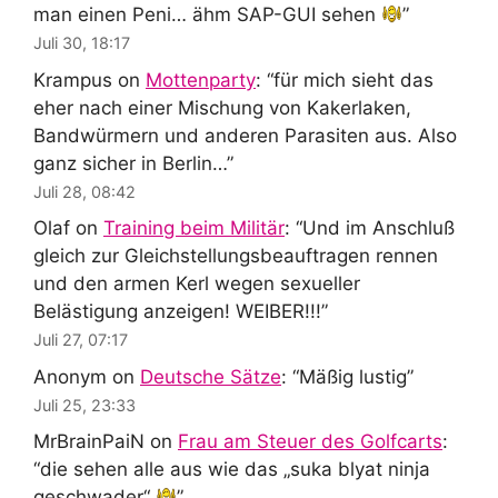
man einen Peni… ähm SAP-GUI sehen
”
Juli 30, 18:17
Krampus
on
Mottenparty
: “
für mich sieht das
eher nach einer Mischung von Kakerlaken,
Bandwürmern und anderen Parasiten aus. Also
ganz sicher in Berlin…
”
Juli 28, 08:42
Olaf
on
Training beim Militär
: “
Und im Anschluß
gleich zur Gleichstellungsbeauftragen rennen
und den armen Kerl wegen sexueller
Belästigung anzeigen! WEIBER!!!
”
Juli 27, 07:17
Anonym
on
Deutsche Sätze
: “
Mäßig lustig
”
Juli 25, 23:33
MrBrainPaiN
on
Frau am Steuer des Golfcarts
:
“
die sehen alle aus wie das „suka blyat ninja
geschwader“
”