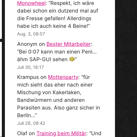
Monowheel
: “
Respekt, ich wäre
dabei schon ein dutzend mal auf
die Fresse gefallen! Allerdings
habe ich auch keine 4 Beine!
”
Aug. 3, 08:57
Anonym
on
Bester Mitarbeiter
:
“
Bei 0:07 kann man einen Peni…
ähm SAP-GUI sehen
”
Juli 30, 18:17
Krampus
on
Mottenparty
: “
für
mich sieht das eher nach einer
Mischung von Kakerlaken,
Bandwürmern und anderen
Parasiten aus. Also ganz sicher in
Berlin…
”
Juli 28, 08:42
Olaf
on
Training beim Militär
: “
Und