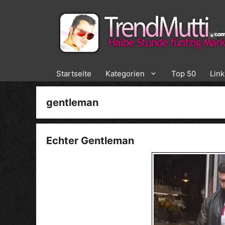
Zum
Inhalt
springen
Startseite
Kategorien
Top 50
Lin
gentleman
Echter Gentleman