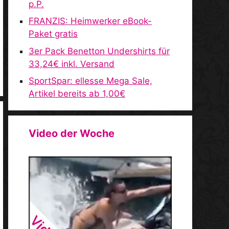
p.P.
FRANZIS: Heimwerker eBook-
Paket gratis
3er Pack Benetton Undershirts für
33,24€ inkl. Versand
SportSpar: ellesse Mega Sale,
Artikel bereits ab 1,00€
Video der Woche