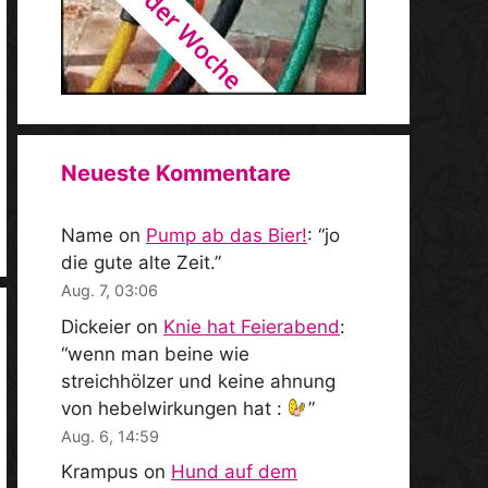
Neueste Kommentare
Name
on
Pump ab das Bier!
: “
jo
die gute alte Zeit.
”
Aug. 7, 03:06
Dickeier
on
Knie hat Feierabend
:
“
wenn man beine wie
streichhölzer und keine ahnung
von hebelwirkungen hat :
”
Aug. 6, 14:59
Krampus
on
Hund auf dem