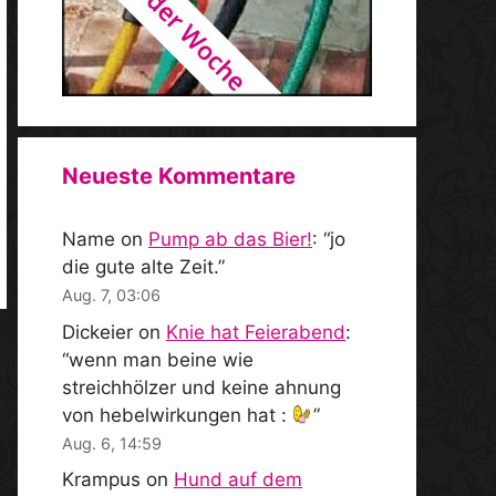
Neueste Kommentare
Name
on
Pump ab das Bier!
: “
jo
die gute alte Zeit.
”
Aug. 7, 03:06
Dickeier
on
Knie hat Feierabend
:
“
wenn man beine wie
streichhölzer und keine ahnung
von hebelwirkungen hat :
”
Aug. 6, 14:59
Krampus
on
Hund auf dem