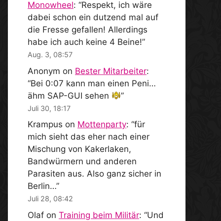
Monowheel
: “
Respekt, ich wäre
dabei schon ein dutzend mal auf
die Fresse gefallen! Allerdings
habe ich auch keine 4 Beine!
”
Aug. 3, 08:57
Anonym
on
Bester Mitarbeiter
:
“
Bei 0:07 kann man einen Peni…
ähm SAP-GUI sehen
”
Juli 30, 18:17
Krampus
on
Mottenparty
: “
für
mich sieht das eher nach einer
Mischung von Kakerlaken,
Bandwürmern und anderen
Parasiten aus. Also ganz sicher in
Berlin…
”
Juli 28, 08:42
Olaf
on
Training beim Militär
: “
Und