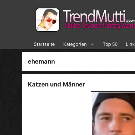
Zum
Inhalt
springen
Startseite
Kategorien
Top 50
Lin
ehemann
Katzen und Männer