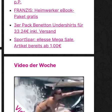
p.P.
FRANZIS: Heimwerker eBook-
Paket gratis
3er Pack Benetton Undershirts für
33,24€ inkl. Versand
SportSpar: ellesse Mega Sale,
Artikel bereits ab 1,00€
Video der Woche