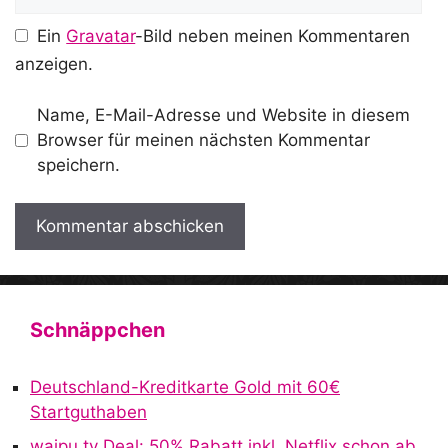
Ein
Gravatar
-Bild neben meinen Kommentaren
anzeigen.
Name, E-Mail-Adresse und Website in diesem
Browser für meinen nächsten Kommentar
speichern.
A
l
t
Schnäppchen
e
r
Deutschland-Kreditkarte Gold mit 60€
n
Startguthaben
a
waipu.tv Deal: 50% Rabatt inkl. Netflix schon ab
t