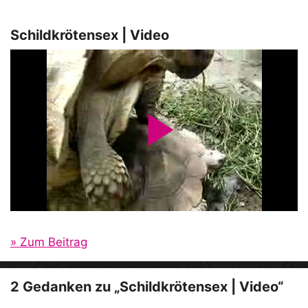
Schildkrötensex | Video
P
l
a
» Zum Beitrag
y
2 Gedanken zu „Schildkrötensex | Video“