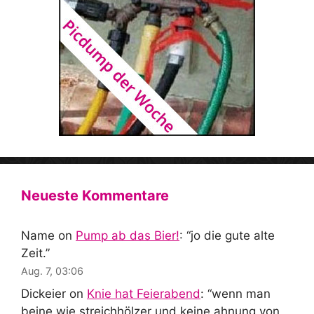
Neueste Kommentare
Name
on
Pump ab das Bier!
: “
jo die gute alte
Zeit.
”
Aug. 7, 03:06
Dickeier
on
Knie hat Feierabend
: “
wenn man
beine wie streichhölzer und keine ahnung von