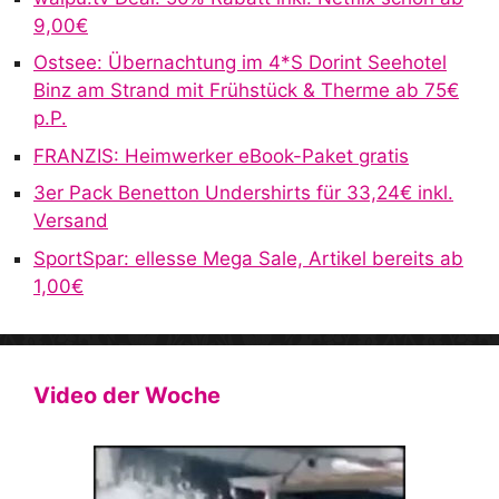
9,00€
i
v
Ostsee: Übernachtung im 4*S Dorint Seehotel
e
Binz am Strand mit Frühstück & Therme ab 75€
:
p.P.
FRANZIS: Heimwerker eBook-Paket gratis
3er Pack Benetton Undershirts für 33,24€ inkl.
Versand
SportSpar: ellesse Mega Sale, Artikel bereits ab
1,00€
Video der Woche