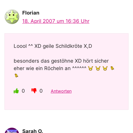
V
Florian
18. April 2007 um 16:36 Uhr
i
Loool ^^ XD geile Schildkröte X,D
d
besonders das gestöhne XD hört sicher
e
eher wie ein Röcheln an ^^^^^^
o
0
0
Antworten
Sarah O.