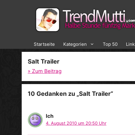
Zum
Inhalt
springen
Startseite
Kategorien
Top 50
Lin
Salt Trailer
» Zum Beitrag
10 Gedanken zu „Salt Trailer“
Ich
4. August 2010 um 20:50 Uhr