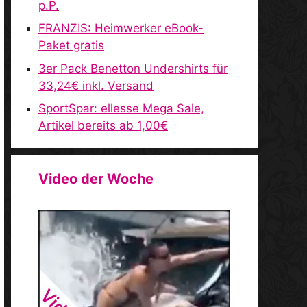
p.P.
FRANZIS: Heimwerker eBook-
Paket gratis
3er Pack Benetton Undershirts für
33,24€ inkl. Versand
SportSpar: ellesse Mega Sale,
Artikel bereits ab 1,00€
Video der Woche