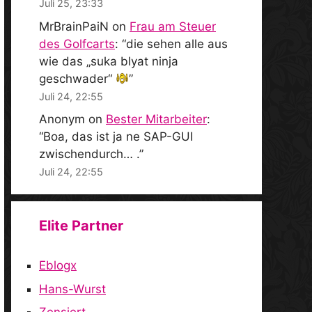
Juli 25, 23:33
MrBrainPaiN
on
Frau am Steuer
des Golfcarts
: “
die sehen alle aus
wie das „suka blyat ninja
geschwader“
”
Juli 24, 22:55
Anonym
on
Bester Mitarbeiter
:
“
Boa, das ist ja ne SAP-GUI
zwischendurch… .
”
Juli 24, 22:55
Elite Partner
Eblogx
Hans-Wurst