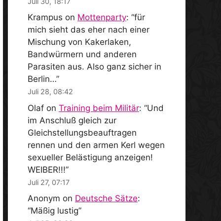
Juli 30, 18:17
Krampus
on
Mottenparty
: “
für
mich sieht das eher nach einer
Mischung von Kakerlaken,
Bandwürmern und anderen
Parasiten aus. Also ganz sicher in
Berlin…
”
Juli 28, 08:42
Olaf
on
Training beim Militär
: “
Und
im Anschluß gleich zur
Gleichstellungsbeauftragen
rennen und den armen Kerl wegen
sexueller Belästigung anzeigen!
WEIBER!!!
”
Juli 27, 07:17
Anonym
on
Deutsche Sätze
:
“
Mäßig lustig
”