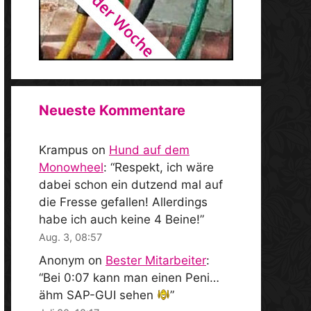
Neueste Kommentare
Krampus
on
Hund auf dem
Monowheel
: “
Respekt, ich wäre
dabei schon ein dutzend mal auf
die Fresse gefallen! Allerdings
habe ich auch keine 4 Beine!
”
Aug. 3, 08:57
Anonym
on
Bester Mitarbeiter
:
“
Bei 0:07 kann man einen Peni…
ähm SAP-GUI sehen
”