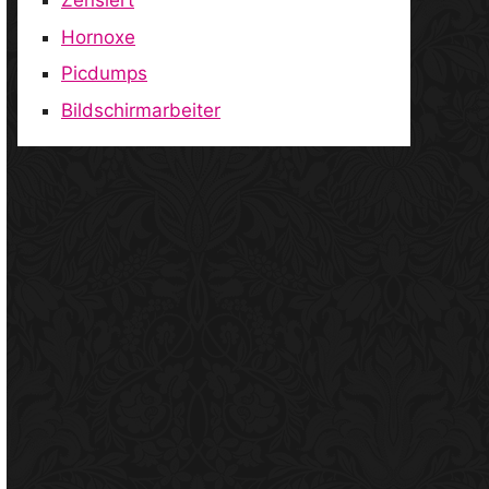
Zensiert
Hornoxe
Picdumps
Bildschirmarbeiter