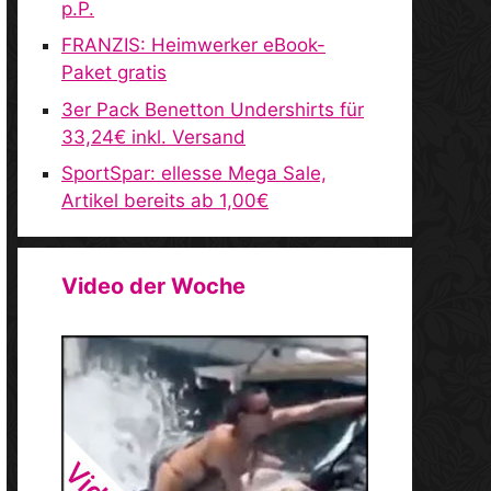
p.P.
FRANZIS: Heimwerker eBook-
Paket gratis
3er Pack Benetton Undershirts für
33,24€ inkl. Versand
SportSpar: ellesse Mega Sale,
Artikel bereits ab 1,00€
Video der Woche