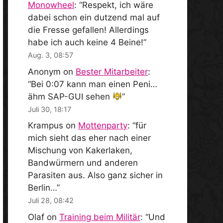
Monowheel
: “
Respekt, ich wäre
dabei schon ein dutzend mal auf
die Fresse gefallen! Allerdings
habe ich auch keine 4 Beine!
”
Aug. 3, 08:57
Anonym
on
Bester Mitarbeiter
:
“
Bei 0:07 kann man einen Peni…
ähm SAP-GUI sehen
”
Juli 30, 18:17
Krampus
on
Mottenparty
: “
für
mich sieht das eher nach einer
Mischung von Kakerlaken,
Bandwürmern und anderen
Parasiten aus. Also ganz sicher in
Berlin…
”
Juli 28, 08:42
Olaf
on
Training beim Militär
: “
Und