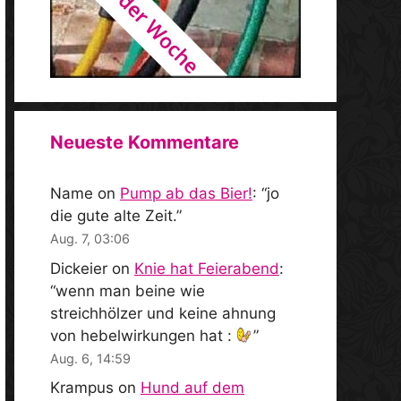
Neueste Kommentare
Name
on
Pump ab das Bier!
: “
jo
die gute alte Zeit.
”
Aug. 7, 03:06
Dickeier
on
Knie hat Feierabend
:
“
wenn man beine wie
streichhölzer und keine ahnung
von hebelwirkungen hat :
”
Aug. 6, 14:59
Krampus
on
Hund auf dem