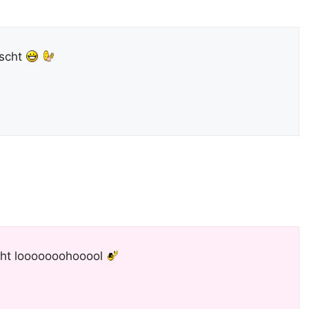
ischt
cht looooooohooool