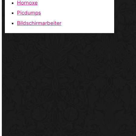
Hornoxe
Picdumps
Bildschirmarbeiter