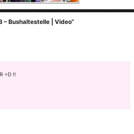
d
e
– Bushaltestelle | Video“
o
R =D !!