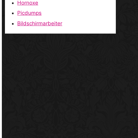
Hornoxe
Picdumps
Bildschirmarbeiter