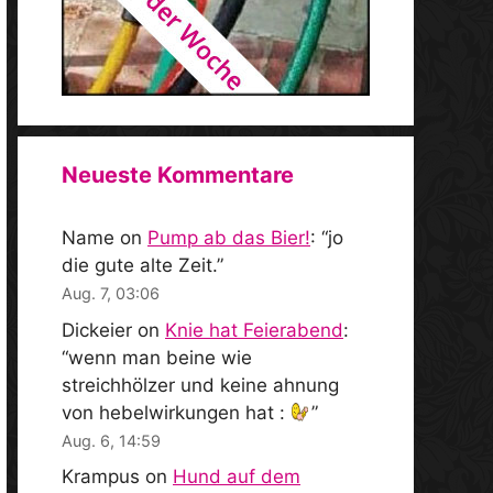
Neueste Kommentare
Name
on
Pump ab das Bier!
: “
jo
die gute alte Zeit.
”
Aug. 7, 03:06
Dickeier
on
Knie hat Feierabend
:
“
wenn man beine wie
streichhölzer und keine ahnung
von hebelwirkungen hat :
”
Aug. 6, 14:59
Krampus
on
Hund auf dem