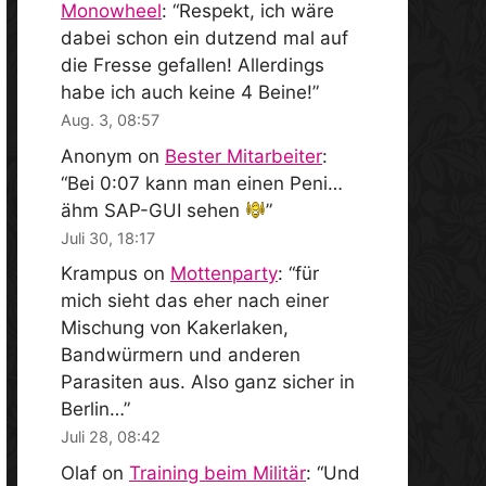
Monowheel
: “
Respekt, ich wäre
dabei schon ein dutzend mal auf
die Fresse gefallen! Allerdings
habe ich auch keine 4 Beine!
”
Aug. 3, 08:57
Anonym
on
Bester Mitarbeiter
:
“
Bei 0:07 kann man einen Peni…
ähm SAP-GUI sehen
”
Juli 30, 18:17
Krampus
on
Mottenparty
: “
für
mich sieht das eher nach einer
Mischung von Kakerlaken,
Bandwürmern und anderen
Parasiten aus. Also ganz sicher in
Berlin…
”
Juli 28, 08:42
Olaf
on
Training beim Militär
: “
Und