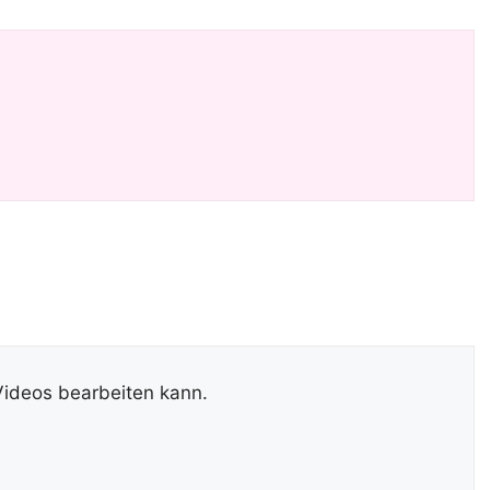
d
e
o
Videos bearbeiten kann.