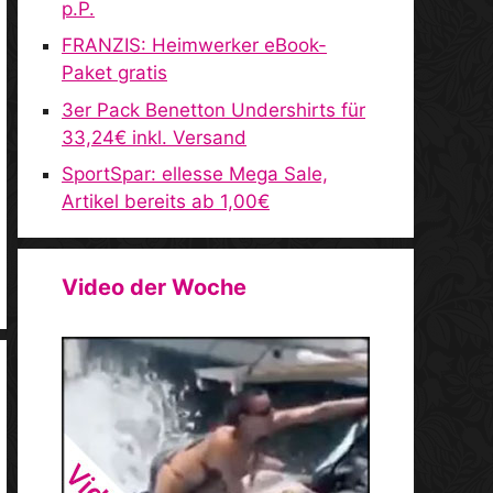
p.P.
FRANZIS: Heimwerker eBook-
Paket gratis
3er Pack Benetton Undershirts für
33,24€ inkl. Versand
SportSpar: ellesse Mega Sale,
Artikel bereits ab 1,00€
Video der Woche