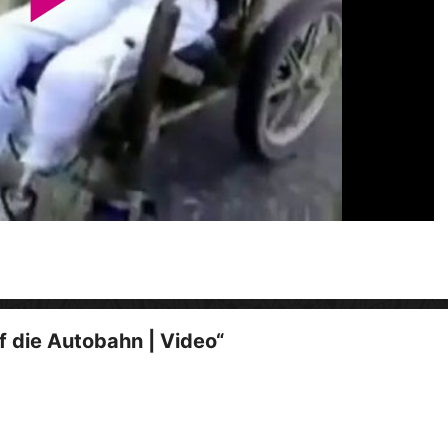
P
l
a
y
V
f die Autobahn | Video“
i