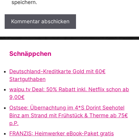
speichern.
A
l
t
Schnäppchen
e
r
Deutschland-Kreditkarte Gold mit 60€
n
Startguthaben
a
waipu.tv Deal: 50% Rabatt inkl. Netflix schon ab
t
9,00€
i
v
Ostsee: Übernachtung im 4*S Dorint Seehotel
e
Binz am Strand mit Frühstück & Therme ab 75€
:
p.P.
FRANZIS: Heimwerker eBook-Paket gratis