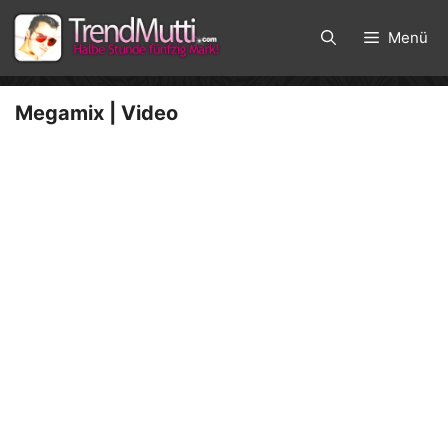
Zum
Inhalt
Menü
springen
Megamix | Video