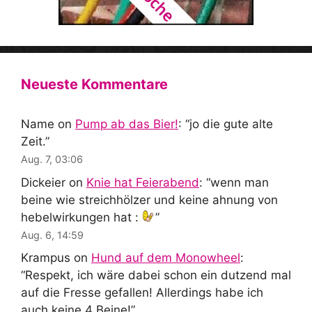
Neueste Kommentare
Name
on
Pump ab das Bier!
: “
jo die gute alte
Zeit.
”
Aug. 7, 03:06
Dickeier
on
Knie hat Feierabend
: “
wenn man
beine wie streichhölzer und keine ahnung von
hebelwirkungen hat :
”
Aug. 6, 14:59
Krampus
on
Hund auf dem Monowheel
:
“
Respekt, ich wäre dabei schon ein dutzend mal
auf die Fresse gefallen! Allerdings habe ich
auch keine 4 Beine!
”