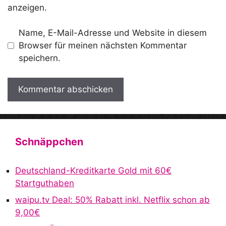
anzeigen.
Name, E-Mail-Adresse und Website in diesem
Browser für meinen nächsten Kommentar
speichern.
A
l
t
Schnäppchen
e
r
Deutschland-Kreditkarte Gold mit 60€
n
Startguthaben
a
waipu.tv Deal: 50% Rabatt inkl. Netflix schon ab
t
9,00€
i
v