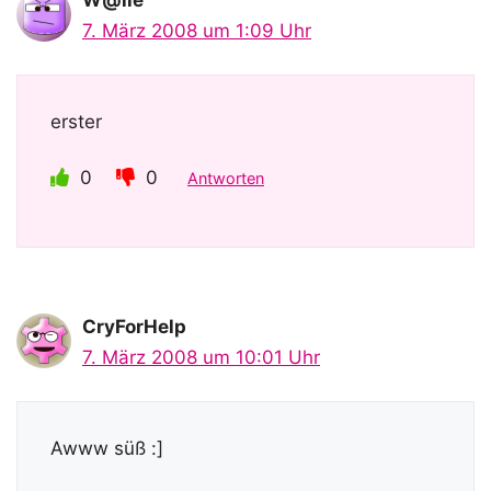
V
7. März 2008 um 1:09 Uhr
i
erster
d
0
0
Antworten
e
o
CryForHelp
7. März 2008 um 10:01 Uhr
Awww süß :]