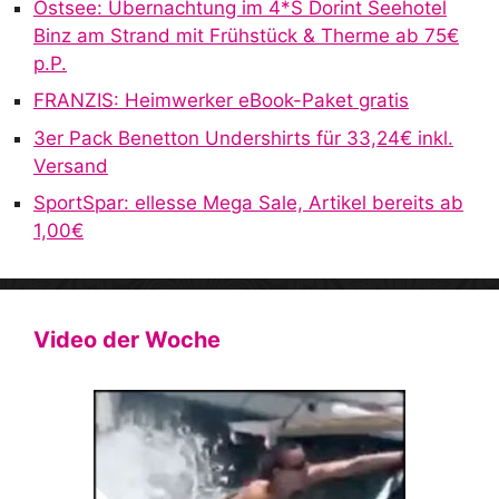
Ostsee: Übernachtung im 4*S Dorint Seehotel
e
Binz am Strand mit Frühstück & Therme ab 75€
:
p.P.
FRANZIS: Heimwerker eBook-Paket gratis
3er Pack Benetton Undershirts für 33,24€ inkl.
Versand
SportSpar: ellesse Mega Sale, Artikel bereits ab
1,00€
Video der Woche