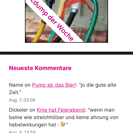
Neueste Kommentare
Name
on
Pump ab das Bier!
: “
jo die gute alte
Zeit.
”
Aug. 7, 03:06
Dickeier
on
Knie hat Feierabend
: “
wenn man
beine wie streichhölzer und keine ahnung von
hebelwirkungen hat :
”
Aug. 6, 14:59