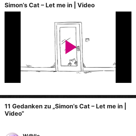
Simon’s Cat – Let me in | Video
P
l
a
11 Gedanken zu „Simon’s Cat – Let me in |
y
Video“
W@lle