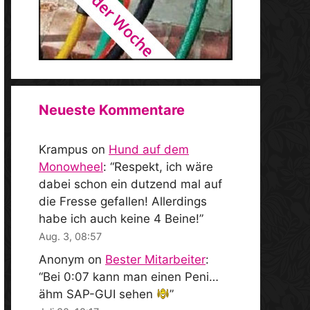
Neueste Kommentare
Krampus
on
Hund auf dem
Monowheel
: “
Respekt, ich wäre
dabei schon ein dutzend mal auf
die Fresse gefallen! Allerdings
habe ich auch keine 4 Beine!
”
Aug. 3, 08:57
Anonym
on
Bester Mitarbeiter
:
“
Bei 0:07 kann man einen Peni…
ähm SAP-GUI sehen
”