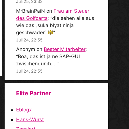
Juli 25, 23:33
MrBrainPaiN
on
Frau am Steuer
des Golfcarts
: “
die sehen alle aus
wie das „suka blyat ninja
geschwader“
”
Juli 24, 22:55
Anonym
on
Bester Mitarbeiter
:
“
Boa, das ist ja ne SAP-GUI
zwischendurch… .
”
Juli 24, 22:55
Elite Partner
Eblogx
Hans-Wurst