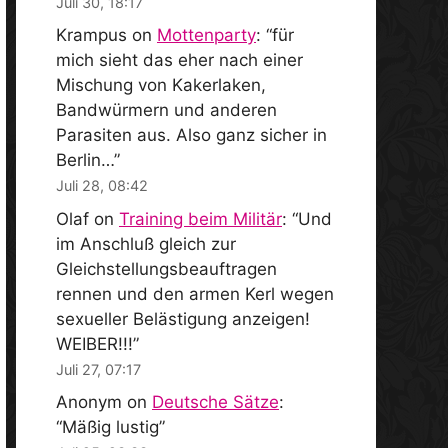
Juli 30, 18:17
Krampus
on
Mottenparty
: “
für
mich sieht das eher nach einer
Mischung von Kakerlaken,
Bandwürmern und anderen
Parasiten aus. Also ganz sicher in
Berlin…
”
Juli 28, 08:42
Olaf
on
Training beim Militär
: “
Und
im Anschluß gleich zur
Gleichstellungsbeauftragen
rennen und den armen Kerl wegen
sexueller Belästigung anzeigen!
WEIBER!!!
”
Juli 27, 07:17
Anonym
on
Deutsche Sätze
:
“
Mäßig lustig
”