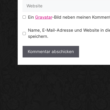
Website
Ein
Gravatar
-Bild neben meinen Komment
Name, E-Mail-Adresse und Website in d
speichern.
A
l
t
e
r
n
a
t