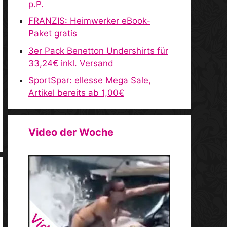
p.P.
FRANZIS: Heimwerker eBook-
Paket gratis
3er Pack Benetton Undershirts für
33,24€ inkl. Versand
SportSpar: ellesse Mega Sale,
Artikel bereits ab 1,00€
Video der Woche