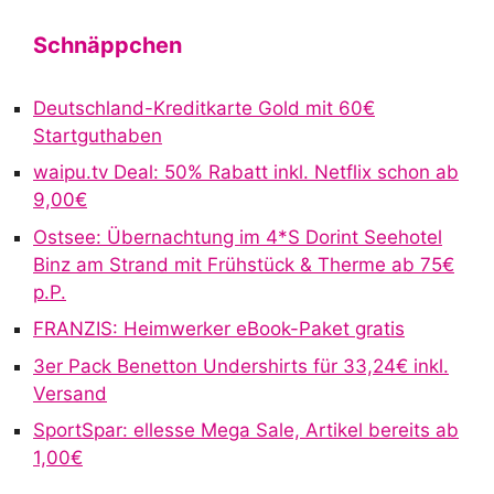
l
t
Schnäppchen
e
r
Deutschland-Kreditkarte Gold mit 60€
n
Startguthaben
a
waipu.tv Deal: 50% Rabatt inkl. Netflix schon ab
t
9,00€
i
v
Ostsee: Übernachtung im 4*S Dorint Seehotel
e
Binz am Strand mit Frühstück & Therme ab 75€
:
p.P.
FRANZIS: Heimwerker eBook-Paket gratis
3er Pack Benetton Undershirts für 33,24€ inkl.
Versand
SportSpar: ellesse Mega Sale, Artikel bereits ab
1,00€