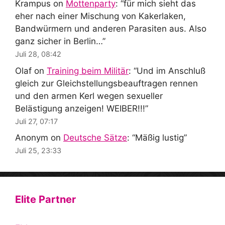
Krampus
on
Mottenparty
: “
für mich sieht das
eher nach einer Mischung von Kakerlaken,
Bandwürmern und anderen Parasiten aus. Also
ganz sicher in Berlin…
”
Juli 28, 08:42
Olaf
on
Training beim Militär
: “
Und im Anschluß
gleich zur Gleichstellungsbeauftragen rennen
und den armen Kerl wegen sexueller
Belästigung anzeigen! WEIBER!!!
”
Juli 27, 07:17
Anonym
on
Deutsche Sätze
: “
Mäßig lustig
”
Juli 25, 23:33
Elite Partner