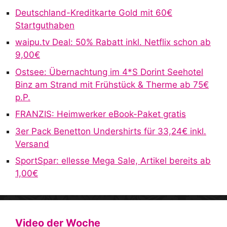
r
Deutschland-Kreditkarte Gold mit 60€
n
Startguthaben
a
waipu.tv Deal: 50% Rabatt inkl. Netflix schon ab
t
9,00€
i
v
Ostsee: Übernachtung im 4*S Dorint Seehotel
e
Binz am Strand mit Frühstück & Therme ab 75€
:
p.P.
FRANZIS: Heimwerker eBook-Paket gratis
3er Pack Benetton Undershirts für 33,24€ inkl.
Versand
SportSpar: ellesse Mega Sale, Artikel bereits ab
1,00€
Video der Woche