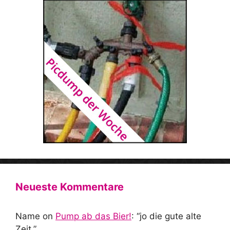
Neueste Kommentare
Name
on
Pump ab das Bier!
: “
jo die gute alte
Zeit.
”