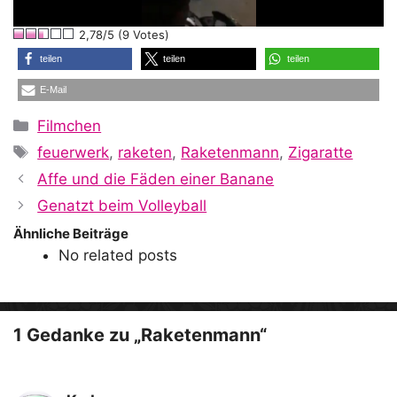
l
2,78/5 (9 Votes)
a
teilen
teilen
teilen
E-Mail
y
Kategorien
Filmchen
Schlagwörter
feuerwerk
,
raketen
,
Raketenmann
,
Zigaratte
V
Affe und die Fäden einer Banane
Genatzt beim Volleyball
i
Ähnliche Beiträge
No related posts
d
1 Gedanke zu „Raketenmann“
e