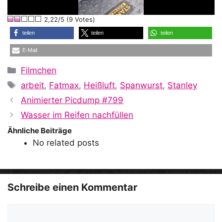
l
2,22/5 (9 Votes)
a
teilen
teilen
teilen
E-Mail
y
Kategorien
Filmchen
Schlagwörter
arbeit
,
Fatmax
,
Heißluft
,
Spanwurst
,
Stanley
V
Animierter Picdump #799
Wasser im Reifen nachfüllen
i
Ähnliche Beiträge
No related posts
d
Schreibe einen Kommentar
e
Kommentar