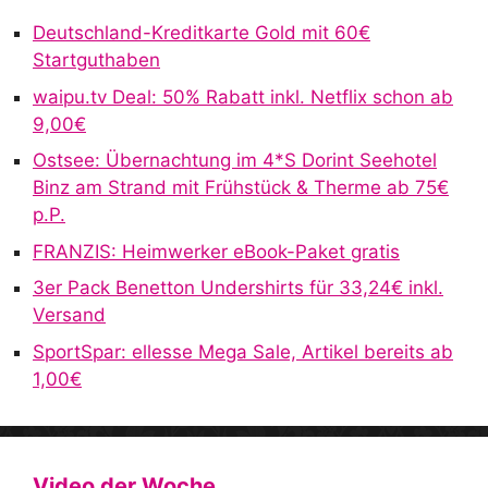
r
Deutschland-Kreditkarte Gold mit 60€
n
Startguthaben
a
waipu.tv Deal: 50% Rabatt inkl. Netflix schon ab
t
9,00€
i
v
Ostsee: Übernachtung im 4*S Dorint Seehotel
e
Binz am Strand mit Frühstück & Therme ab 75€
:
p.P.
FRANZIS: Heimwerker eBook-Paket gratis
3er Pack Benetton Undershirts für 33,24€ inkl.
Versand
SportSpar: ellesse Mega Sale, Artikel bereits ab
1,00€
Video der Woche