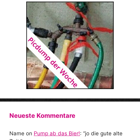
Neueste Kommentare
Name
on
Pump ab das Bier!
: “
jo die gute alte