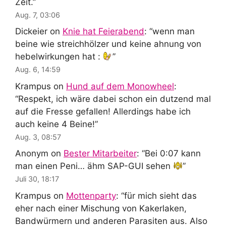
Zeit.
”
Aug. 7, 03:06
Dickeier
on
Knie hat Feierabend
: “
wenn man
beine wie streichhölzer und keine ahnung von
hebelwirkungen hat :
”
Aug. 6, 14:59
Krampus
on
Hund auf dem Monowheel
:
“
Respekt, ich wäre dabei schon ein dutzend mal
auf die Fresse gefallen! Allerdings habe ich
auch keine 4 Beine!
”
Aug. 3, 08:57
Anonym
on
Bester Mitarbeiter
: “
Bei 0:07 kann
man einen Peni… ähm SAP-GUI sehen
”
Juli 30, 18:17
Krampus
on
Mottenparty
: “
für mich sieht das
eher nach einer Mischung von Kakerlaken,
Bandwürmern und anderen Parasiten aus. Also