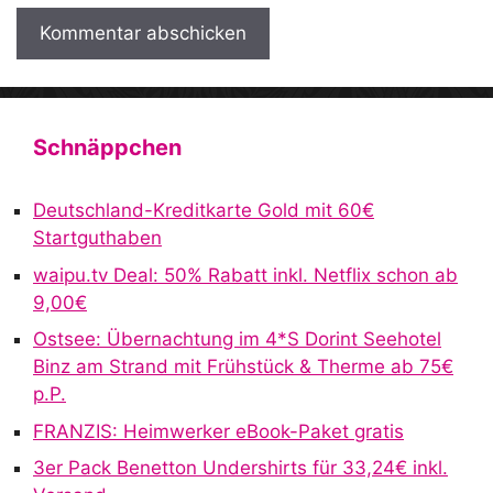
A
l
t
Schnäppchen
e
r
Deutschland-Kreditkarte Gold mit 60€
n
Startguthaben
a
waipu.tv Deal: 50% Rabatt inkl. Netflix schon ab
t
9,00€
i
v
Ostsee: Übernachtung im 4*S Dorint Seehotel
e
Binz am Strand mit Frühstück & Therme ab 75€
:
p.P.
FRANZIS: Heimwerker eBook-Paket gratis
3er Pack Benetton Undershirts für 33,24€ inkl.