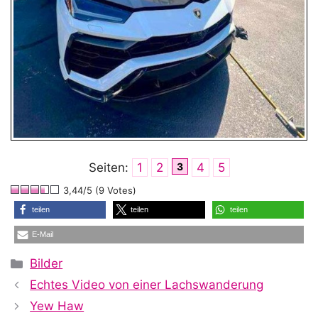
Seiten:
1
2
3
4
5
3,44/5 (9 Votes)
teilen
teilen
teilen
E-Mail
Kategorien
Bilder
Echtes Video von einer Lachswanderung
Yew Haw