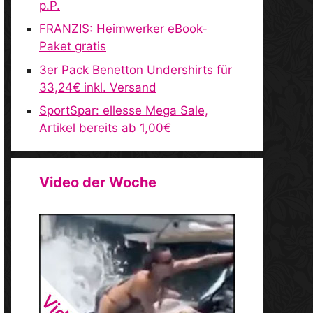
p.P.
FRANZIS: Heimwerker eBook-
Paket gratis
3er Pack Benetton Undershirts für
33,24€ inkl. Versand
SportSpar: ellesse Mega Sale,
Artikel bereits ab 1,00€
Video der Woche