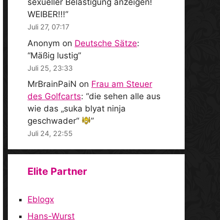
sexueller Belästigung anzeigen!
WEIBER!!!
”
Juli 27, 07:17
Anonym
on
Deutsche Sätze
:
“
Mäßig lustig
”
Juli 25, 23:33
MrBrainPaiN
on
Frau am Steuer
des Golfcarts
: “
die sehen alle aus
wie das „suka blyat ninja
geschwader“
”
Juli 24, 22:55
Elite Partner
Eblogx
Hans-Wurst