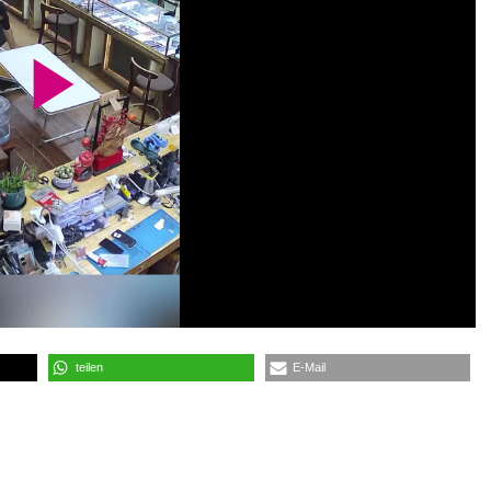
P
l
a
y
teilen
E-Mail
V