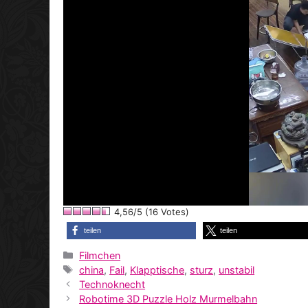
4,56/5 (16 Votes)
teilen
teilen
Kategorien
Filmchen
Schlagwörter
china
,
Fail
,
Klapptische
,
sturz
,
unstabil
Technoknecht
Robotime 3D Puzzle Holz Murmelbahn