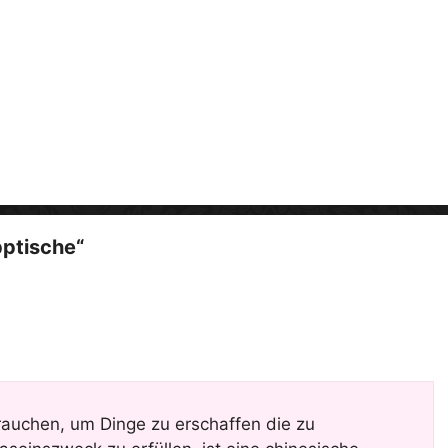
i
d
e
o
pptische“
auchen, um Dinge zu erschaffen die zu