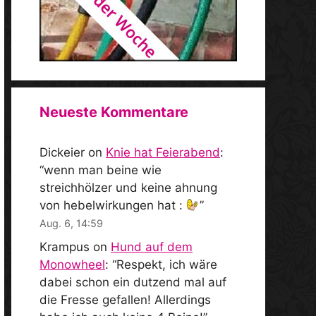
Neueste Kommentare
Dickeier
on
Knie hat Feierabend
:
“
wenn man beine wie
streichhölzer und keine ahnung
von hebelwirkungen hat :
”
Aug. 6, 14:59
Krampus
on
Hund auf dem
Monowheel
: “
Respekt, ich wäre
dabei schon ein dutzend mal auf
die Fresse gefallen! Allerdings