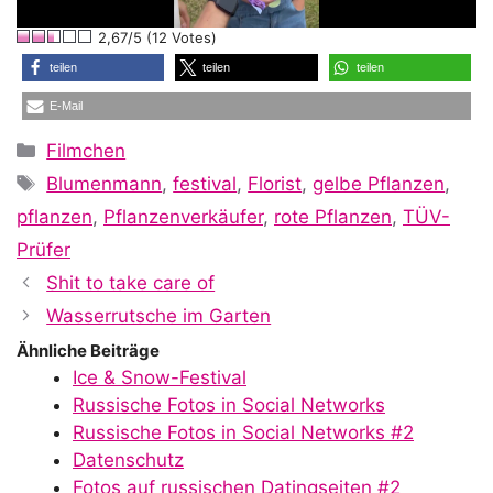
l
2,67/5 (12 Votes)
a
teilen
teilen
teilen
E-Mail
y
Kategorien
Filmchen
Schlagwörter
Blumenmann
,
festival
,
Florist
,
gelbe Pflanzen
,
V
pflanzen
,
Pflanzenverkäufer
,
rote Pflanzen
,
TÜV-
Prüfer
i
Shit to take care of
Wasserrutsche im Garten
Ähnliche Beiträge
d
Ice & Snow-Festival
Russische Fotos in Social Networks
Russische Fotos in Social Networks #2
e
Datenschutz
Fotos auf russischen Datingseiten #2