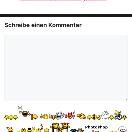
o
Schreibe einen Kommentar
Kommentar