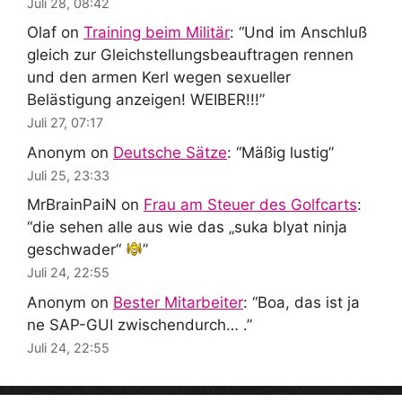
Juli 28, 08:42
Olaf
on
Training beim Militär
: “
Und im Anschluß
gleich zur Gleichstellungsbeauftragen rennen
und den armen Kerl wegen sexueller
Belästigung anzeigen! WEIBER!!!
”
Juli 27, 07:17
Anonym
on
Deutsche Sätze
: “
Mäßig lustig
”
Juli 25, 23:33
MrBrainPaiN
on
Frau am Steuer des Golfcarts
:
“
die sehen alle aus wie das „suka blyat ninja
geschwader“
”
Juli 24, 22:55
Anonym
on
Bester Mitarbeiter
: “
Boa, das ist ja
ne SAP-GUI zwischendurch… .
”
Juli 24, 22:55