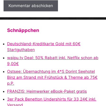
A
l
t
Schnäppchen
e
r
Deutschland-Kreditkarte Gold mit 60€
n
Startguthaben
a
waipu.tv Deal: 50% Rabatt inkl. Netflix schon ab
t
9,00€
i
v
Ostsee: Übernachtung im 4*S Dorint Seehotel
e
Binz am Strand mit Frühstück & Therme ab 75€
:
p.P.
FRANZIS: Heimwerker eBook-Paket gratis
3er Pack Benetton Undershirts für 33,24€ inkl.
Versand