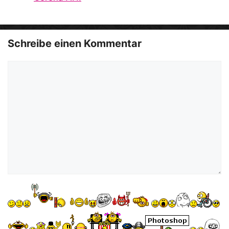
o
Schreibe einen Kommentar
Kommentar