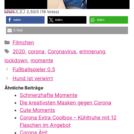
l
2,50/5 (16 Votes)
a
teilen
teilen
teilen
E-Mail
y
Kategorien
Filmchen
Schlagwörter
2020
,
corona
,
Coronavirus
,
erinnerung
,
V
lockdown
,
momente
Fußballspieler 0.5
i
Hund ist verwirrt
Ähnliche Beiträge
Schmerzhafte Momente
d
Die kreativsten Masken gegen Corona
Cute Moments
Corona Extra Coolbox – Kühltruhe mit 12
e
Flaschen im Angebot
Corona ÄH!