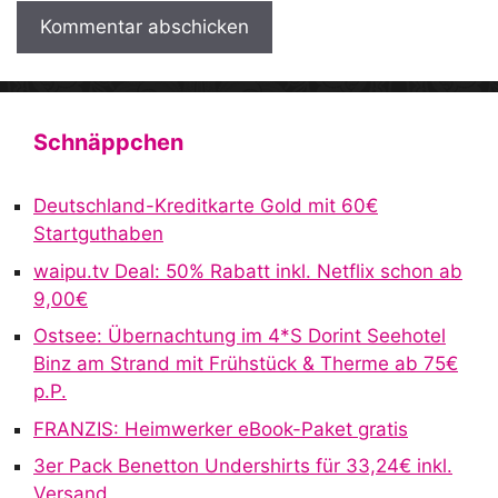
A
l
t
Schnäppchen
e
r
Deutschland-Kreditkarte Gold mit 60€
n
Startguthaben
a
waipu.tv Deal: 50% Rabatt inkl. Netflix schon ab
t
9,00€
i
v
Ostsee: Übernachtung im 4*S Dorint Seehotel
e
Binz am Strand mit Frühstück & Therme ab 75€
:
p.P.
FRANZIS: Heimwerker eBook-Paket gratis
3er Pack Benetton Undershirts für 33,24€ inkl.
Versand