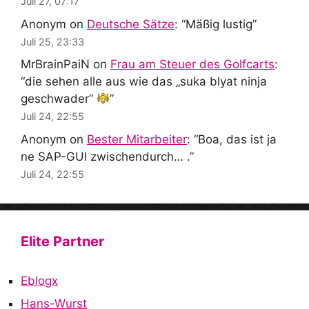
Juli 27, 07:17
Anonym
on
Deutsche Sätze
: “
Mäßig lustig
”
Juli 25, 23:33
MrBrainPaiN
on
Frau am Steuer des Golfcarts
:
“
die sehen alle aus wie das „suka blyat ninja
geschwader“
”
Juli 24, 22:55
Anonym
on
Bester Mitarbeiter
: “
Boa, das ist ja
ne SAP-GUI zwischendurch… .
”
Juli 24, 22:55
Elite Partner
Eblogx
Hans-Wurst