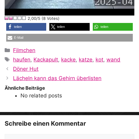
l
2,00/5 (8 Votes)
a
teilen
teilen
teilen
E-Mail
y
Kategorien
Filmchen
Schlagwörter
haufen
,
Kackapult
,
kacke
,
katze
,
kot
,
wand
V
Döner Hut
Lächeln kann das Gehirn überlisten
i
Ähnliche Beiträge
No related posts
d
Schreibe einen Kommentar
Kommentar