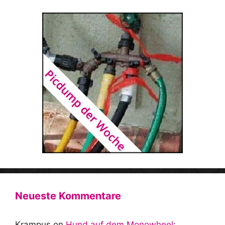
Neueste Kommentare
Krampus
on
Hund auf dem Monowheel
: