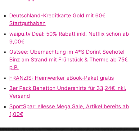
e
r
Deutschland-Kreditkarte Gold mit 60€
n
Startguthaben
a
waipu.tv Deal: 50% Rabatt inkl. Netflix schon ab
t
9,00€
i
v
Ostsee: Übernachtung im 4*S Dorint Seehotel
e
Binz am Strand mit Frühstück & Therme ab 75€
:
p.P.
FRANZIS: Heimwerker eBook-Paket gratis
3er Pack Benetton Undershirts für 33,24€ inkl.
Versand
SportSpar: ellesse Mega Sale, Artikel bereits ab
1,00€