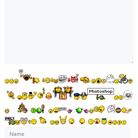
e
o
Name