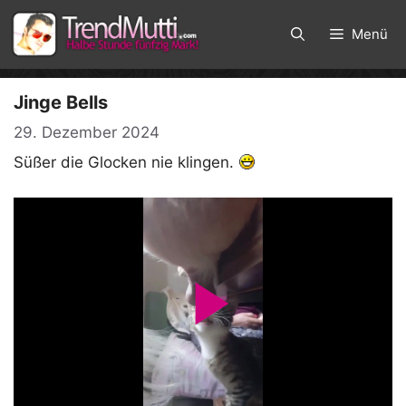
Zum
Inhalt
Menü
springen
Jinge Bells
29. Dezember 2024
Süßer die Glocken nie klingen.
P
l