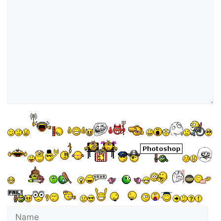
o
Kommentar
Name