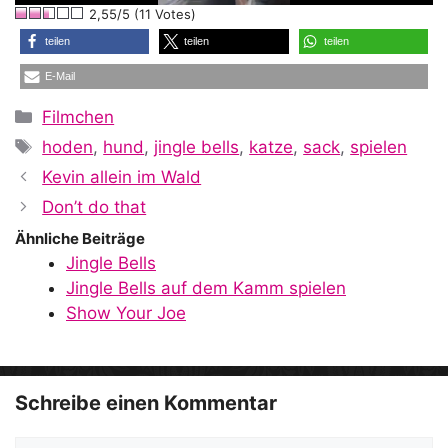
2,55/5 (11 Votes)
a
teilen
teilen
teilen
E-Mail
y
Kategorien
Filmchen
Schlagwörter
hoden
,
hund
,
jingle bells
,
katze
,
sack
,
spielen
V
Kevin allein im Wald
Don’t do that
i
Ähnliche Beiträge
Jingle Bells
Jingle Bells auf dem Kamm spielen
d
Show Your Joe
e
Schreibe einen Kommentar