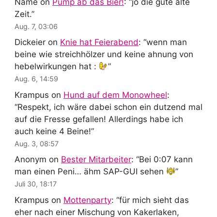
Name
on
Pump ab das Bier!
: “
jo die gute alte
Zeit.
”
Aug. 7, 03:06
Dickeier
on
Knie hat Feierabend
: “
wenn man
beine wie streichhölzer und keine ahnung von
hebelwirkungen hat :
”
Aug. 6, 14:59
Krampus
on
Hund auf dem Monowheel
:
“
Respekt, ich wäre dabei schon ein dutzend mal
auf die Fresse gefallen! Allerdings habe ich
auch keine 4 Beine!
”
Aug. 3, 08:57
Anonym
on
Bester Mitarbeiter
: “
Bei 0:07 kann
man einen Peni… ähm SAP-GUI sehen
”
Juli 30, 18:17
Krampus
on
Mottenparty
: “
für mich sieht das
eher nach einer Mischung von Kakerlaken,