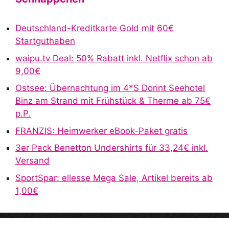
e
r
Deutschland-Kreditkarte Gold mit 60€
n
Startguthaben
a
waipu.tv Deal: 50% Rabatt inkl. Netflix schon ab
t
9,00€
i
v
Ostsee: Übernachtung im 4*S Dorint Seehotel
e
Binz am Strand mit Frühstück & Therme ab 75€
:
p.P.
FRANZIS: Heimwerker eBook-Paket gratis
3er Pack Benetton Undershirts für 33,24€ inkl.
Versand
SportSpar: ellesse Mega Sale, Artikel bereits ab
1,00€